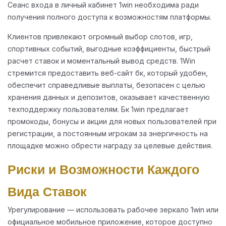
Сеанс входа в личный кабинет 1win необходима ради
получения полного доступа к возможностям платформы.
Клиентов привлекают огромный выбор слотов, игр,
спортивных событий, выгодные коэффициенты, быстрый
расчет ставок и моментальный вывод средств. 1Win
стремится предоставить веб-сайт бк, который удобен,
обеспечит справедливые выплаты, безопасен с целью
хранения данных и депозитов, оказывает качественную
техподдержку пользователям. Бк 1win предлагает
промокоды, бонусы и акции для новых пользователей при
регистрации, а постоянным игрокам за энергичность на
площадке можно обрести награду за целевые действия.
Риски ͏и Возможно͏сти Каждого
Вида Ставок
Урегулирование — использовать рабочее зеркало 1win или
официальное мобильное приложение, которое доступно