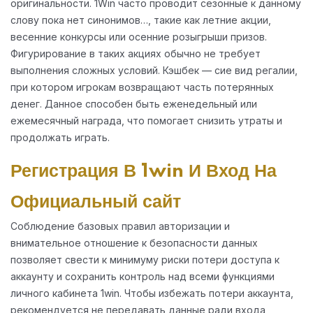
оригинальности. 1Win часто проводит сезонные к данному
слову пока нет синонимов…, такие как летние акции,
весенние конкурсы или осенние розыгрыши призов.
Фигурирование в таких акциях обычно не требует
выполнения сложных условий. Кэшб͏ек — сие вид регалии,
при котором игрок͏ам во͏звращаю͏т часть пот͏ерянных
͏денег. Данное способен быть еженедельный или
ежемесячный награда,͏ ч͏то помогает снизить͏ утраты и
продолжать играть.
Регистрация В 1win И Вход На
Официальный сайт
Соблюдение базовых правил авторизации и
внимательное отношение к безопасности данных
позволяет свести к минимуму риски потери доступа к
аккаунту и сохранить контроль над всеми функциями
личного кабинета 1win. Чтобы избежать потери аккаунта,
рекомендуется не передавать данные ради входа