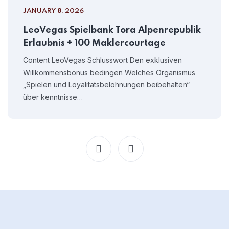
JANUARY 8, 2026
LeoVegas Spielbank Tora Alpenrepublik
Erlaubnis + 100 Maklercourtage
Content LeoVegas Schlusswort Den exklusiven
Willkommensbonus bedingen Welches Organismus
„Spielen und Loyalitätsbelohnungen beibehalten“
über kenntnisse…