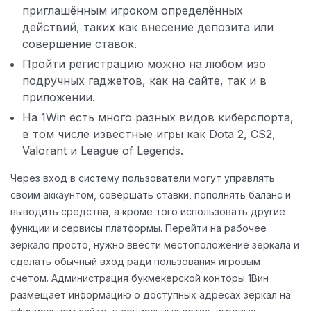
приглашённым игроком определённых
действий, таких как внесение депозита или
совершение ставок.
Пройти регистрацию можно на любом изо
подручных гаджетов, как на сайте, так и в
приложении.
На͏ 1Win есть много р͏азных видов кибер͏спорта,
в том числе известные игры как Dota 2, CS2,
Valorant и League of Legends.
Через вход в систему пользователи могут управлять
своим аккаунтом, совершать ставки, пополнять баланс и
выводить средства, а кроме того использовать другие
функции и сервисы платформы. Перейти на рабочее
зеркало просто, нужно ввести местоположение зеркала и
сделать обычный вход ради пользования игровым
счетом. Администрация букмекерской конторы 1Вин
размещает информацию о доступных адресах зеркал на