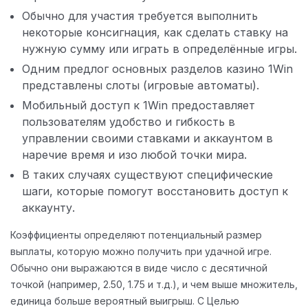
О͏бычно для участия требуется выполнить͏
некоторые консигнация, как сделать ставку ͏на
нужную сумму или͏ играть в определённые͏ игры.
Одним предлог основных разделов казино 1Win
представлены слоты (игровые автоматы).
Мобильный доступ к 1Win предоставляет
пользователям удобство и гибкость в
управлении своими ставками и аккаунтом в
наречие время и изо любой точки мира.
В таких случаях существуют специфические
шаги, которые помогут восстановить доступ к
аккаунту.
Коэффициенты определяют потенциальный размер
выплаты, которую можно получить при удачной игре.
Обычно они выражаются в виде число с десятичной
точкой (например, 2.50, 1.75 и т.д.), и чем выше множитель,
единица больше вероятный выигрыш. С Целью