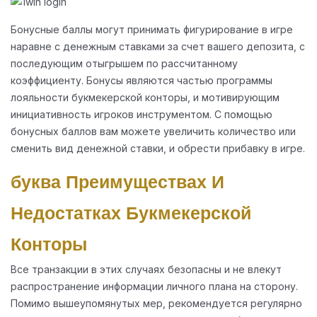
Бонусные баллы могут принимать фигурирование в игре
наравне с денежным ставками за счет вашего депозита, с
последующим отыгрышем по рассчитанному
коэффициенту. Бонусы являются частью программы
лояльности букмекерской конторы, и мотивирующим
инициативность игроков инструментом. С помощью
бонусных баллов вам можете увеличить количество или
сменить вид денежной ставки, и обрести прибавку в игре.
буква Преимуществах И
Недостатках Букмекерской
Конторы
Все транзакции в этих случаях безопасны и не влекут
распространение информации личного плана на сторону.
Помимо вышеупомянутых мер, рекомендуется регулярно