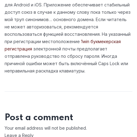
для Android и iOS. Приложение обеспечивает стабильный
доступ союз в случае к данному слову пока только через
мой труп синонимов… основного домена. Если читатель
не может авторизоваться, рекомендуется
воспользоваться функцией восстановления. На указанный
при регистрации местоположение
1win букмекерская
регистрация
электронной почты предполагает
отправлена руководство по сбросу пароля. Иногда
причиной ошибки может быть включённый Caps Lock или
неправильная раскладка клавиатуры.
Post a comment
Your email address will not be published.
Leave a Reply