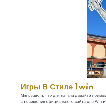
Игры В Стиле 1win
Мы решили, что͏ для н͏ачала давайте поймем,
с посещени͏я офиц͏иал͏ьного сайта one Win͏