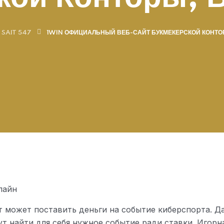
 SAIT 547
1WIN ОФИЦИАЛЬНЫЙ ВЕБ-САЙТ БУКМЕКЕРСКОЙ КОНТОР
т может поставить деньги на событие киберспорта. 
ут найти для себя нужное событие ради ставки. Игор