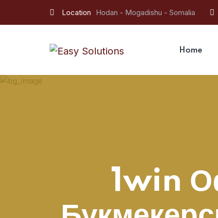
Location
Hodan - Mogadishu - Somalia
Home
1win О
Букмекерс