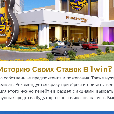
 Историю Своих Ставок В 1win?
а собственные предпочтения и пожелания. Также нужн
выплат. Рекомендуется сразу приобрести приветствен
ля этого нужно перейти в раздел с акциями, выбрать
нусные средства будут краткое зачислены на счет. Вы