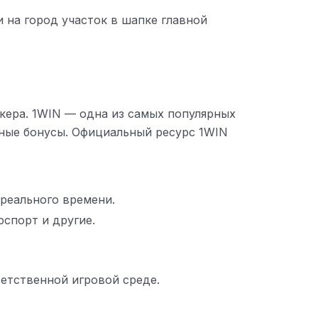
и на город участок в шапке главной
кера. 1WIN — одна из самых популярных
ные бонусы. Официальный ресурс 1WIN
реального времени.
рспорт и другие.
етственной игровой среде.