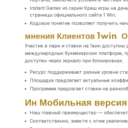
Instant Games из серии Краш игры на ден
страницы официального сайта 1 Win.
Кодовое понятие позволяет получить нач
мнения Клиентов 1win О
Участие в пари и ставки на 1вин доступны
международных букмекерских платформ, пр
доступен через зеркало при блокировках.
Ресурс поддерживает разные уровни став
Площадка предлагает актуальные коэффи
Программа предлагает ставки на разнооб
Ин Мобильная версия
Наш главный преимущество — обеспечить
Соответственно, вместе с этим увеличив