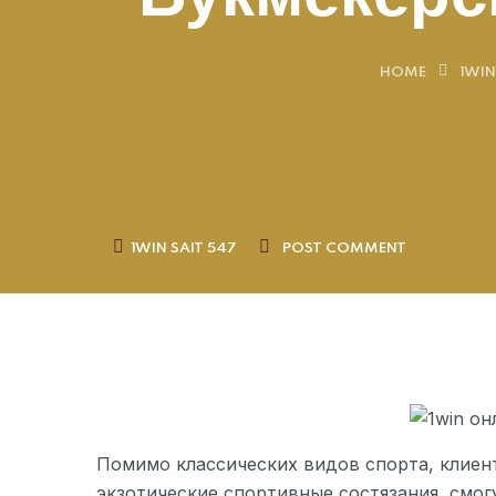
HOME
1WIN
1WIN SAIT 547
POST COMMENT
Помимо классических видов спорта, клиен
экзотические спортивные состязания, смог