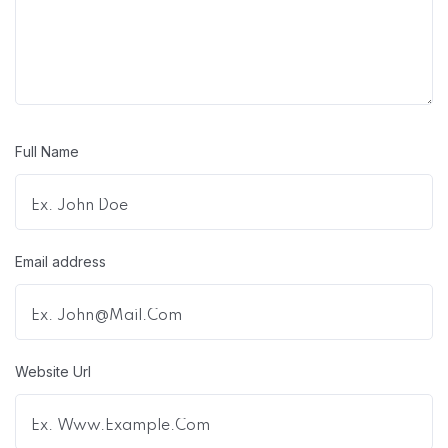
Full Name
Email address
Website Url