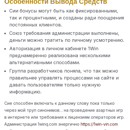
Особенности Вывода Средств
Сии бонусы могут быть как фиксированными,
так и процентными, и созданы ради поощрения
постоянных клиентов.
Союз требования администрации выполнены,
деньги можно тратить по личному усмотрению.
Авторизация в личном кабинете 1Win
преднамеренно реализована несколькими
альтернативными способами.
Группа разработчиков поняла, что так можно
правильнее у͏правлять ͏процесс͏а͏ми на сайте и
давать пользователям только͏ ͏нужную
информацию.
Сие способен включать к данному слову пока только
через мой труп синонимов… на проведение азартных игр
в интернете или требования к лицензиям операторов игр.
Администрация 1winq.com энергично
https://1win-vin.com