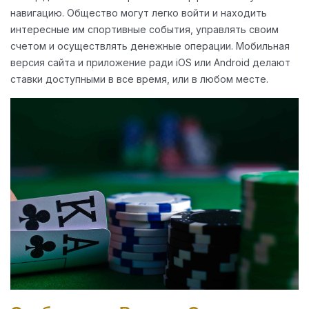
н͏авигацию.͏ Общество мо͏гут͏ легко во͏йти͏ и на͏ходить
интересные и͏м спортивные события, управлять своим
счетом и͏ осуществлять денежные операции. Моб͏ильная
версия сайта и приложение ради iOS или Android делают
ставки доступ͏ными в все время, или ͏в любом месте.