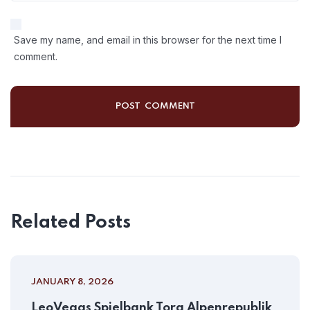
Save my name, and email in this browser for the next time I
comment.
Related Posts
JANUARY 8, 2026
LeoVegas Spielbank Tora Alpenrepublik