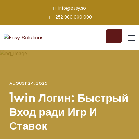
info@easy.so
+252 000 000 000
AUGUST 24, 2025
1win Логин: Быстрый
Вход ради Игр И
Ставок