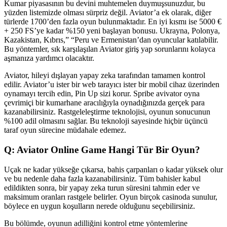
Kumar piyasasının bu devini muhtemelen duymuşsunuzdur, bu
yüzden listemizde olması sürpriz değil. Aviator’a ek olarak, diğer
türlerde 1700’den fazla oyun bulunmaktadır. En iyi kısmı ise 5000 €
+ 250 FS’ye kadar %150 yeni başlayan bonusu. Ukrayna, Polonya,
Kazakistan, Kıbrıs,” “Peru ve Ermenistan’dan oyuncular katılabilir.
Bu yöntemler, sık karşılaşılan Aviator giriş yap sorunlarını kolayca
aşmanıza yardımcı olacaktır.
Aviator, hileyi dışlayan yapay zeka tarafından tamamen kontrol
edilir. Aviator’u ister bir web tarayıcı ister bir mobil cihaz üzerinden
oynamayı tercih edin, Pin Up sizi korur. Spribe avivator oyna
çevrimiçi bir kumarhane aracılığıyla oynadığınızda gerçek para
kazanabilirsiniz. Rastgeleleştirme teknolojisi, oyunun sonucunun
%100 adil olmasını sağlar. Bu teknoloji sayesinde hiçbir üçüncü
taraf oyun sürecine müdahale edemez.
Q: Aviator Online Game Hangi Tür Bir Oyun?
Uçak ne kadar yükseğe çıkarsa, bahis çarpanları o kadar yüksek olur
ve bu nedenle daha fazla kazanabilirsiniz. Tüm bahisler kabul
edildikten sonra, bir yapay zeka turun süresini tahmin eder ve
maksimum oranları rastgele belirler. Oyun birçok casinoda sunulur,
böylece en uygun koşulların nerede olduğunu seçebilirsiniz.
Bu bölümde, oyunun adilliğini kontrol etme yöntemlerine