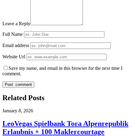
Leave a Reply
Full Name
Email address
Website Url
Save my name, and email in this browser for the next time I
comment.
Related Posts
January 8, 2026
LeoVegas Spielbank Tora Alpenrepublik
Erlaubnis + 100 Maklercourtage