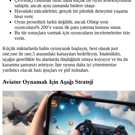
Çevrimiçi casinolar biraz daha küçük bir oyun koleksiyonuna
sahiptir, ancak aynı zamanda binlere ulaşır.
Havadaki mücadeleler, gerçek bir pilotluk deneyimi yaşama
hissi verir.
Oyun prosedürü farklı değildir, ancak Olimp yeni
oyunculara% 200’e varan ilk para yatırma bonusu sunar.
Bu tür sonuçlara varmak için oyuncuların incelemelerine izin
verin.
Küçük miktarlarda bahis oynayarak başlayın, best olarak just
one,one ile one,5 arasındaki katsayıları hedefleyin. İstatistikler,
uçağın genellikle bu alanlarda düştüğünü ortaya koyuyor ve bu da
kazanma şansınızı artırıyor. İşte oyunu daha iyi yönetmenize
yardımcı olacak bazı ipuçları ve püf noktaları.
Aviator Oynamak Için Aşağı Strateji