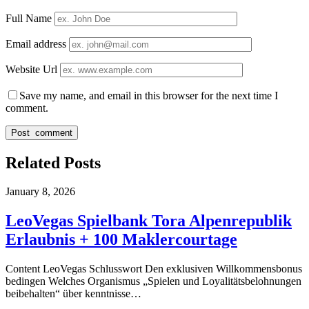
Full Name
Email address
Website Url
Save my name, and email in this browser for the next time I
comment.
Related Posts
January 8, 2026
LeoVegas Spielbank Tora Alpenrepublik
Erlaubnis + 100 Maklercourtage
Content LeoVegas Schlusswort Den exklusiven Willkommensbonus
bedingen Welches Organismus „Spielen und Loyalitätsbelohnungen
beibehalten“ über kenntnisse…