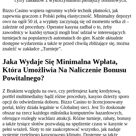
cyfry zakładów z wykorzystaniem pieniędzy bonusowych.
Bizzo Casino wspiera ogromny wybór technik płatności, jak
zapewnia graczom z Polski pełną elastyczność. Minimalny depozyt
owo na ogół 50 zł, a wypłaty zaczynają się od momentu setka zł –
zależnie od procedury. Operator kasyna zadbał o to, żeby
zawodnicy w każdej sytuacji mogli brać udział w interesujących
turniejach na popularnych automatach do gier. Każde aktualnie
dostępne wydarzenia a także te przed chwilą zbliżające się, można
znaleźć w zakładce „Turnieje”.
Jaka Wydaje Się Minimalna Wpłata,
Która Umożliwia Na Naliczenie Bonusu
Powitalnego?
Z Brakiem względu na owo, czy preferujesz kartę kredytową,
portfel multimedialny bądź różne procedury, kasyno dzierży sporo
opcji do odwiedzenia doboru. Bizzo Casino to licencjonowany
portal, który działa legalnie w Globalnej sieci. Jest To doskonałe
obszar na rzecz każdego miłośnika komputerów hazardowych,
oferujące rozległy wachlarz atrakcji. Różne turnieje, rabaty, bonusy
a także tysiące slotów pozwalają na spędzenie czasu w kasynie w
pełni wrażeń. Sloty to nie zaakceptować wszystko, jak nadaje
systemie rzetelnego kasynowego klimatu. Dostępne są także