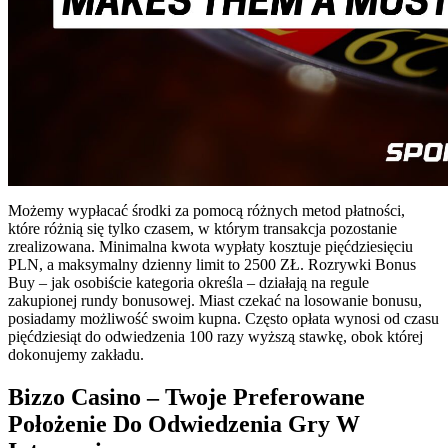
Możemy wypłacać środki za pomocą różnych metod płatności,
które różnią się tylko czasem, w którym transakcja pozostanie
zrealizowana. Minimalna kwota wypłaty kosztuje pięćdziesięciu
PLN, a maksymalny dzienny limit to 2500 ZŁ. Rozrywki Bonus
Buy – jak osobiście kategoria określa – działają na regule
zakupionej rundy bonusowej. Miast czekać na losowanie bonusu,
posiadamy możliwość swoim kupna. Często opłata wynosi od czasu
pięćdziesiąt do odwiedzenia 100 razy wyższą stawkę, obok której
dokonujemy zakładu.
Bizzo Casino – Twoje Preferowane
Położenie Do Odwiedzenia Gry W