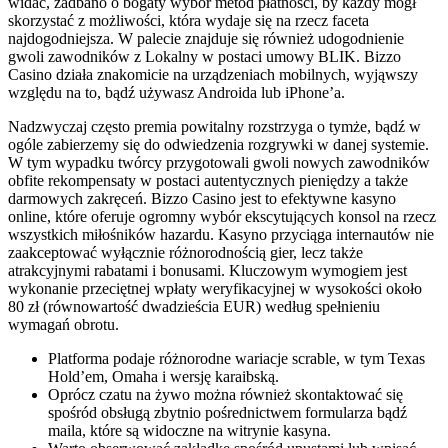
widać, zadbano o bogaty wybór metod płatności, by każdy mógł
skorzystać z możliwości, która wydaje się na rzecz faceta
najdogodniejsza. W palecie znajduje się również udogodnienie
gwoli zawodników z Lokalny w postaci umowy BLIK. Bizzo
Casino działa znakomicie na urządzeniach mobilnych, wyjąwszy
względu na to, bądź używasz Androida lub iPhone’a.
Nadzwyczaj często premia powitalny rozstrzyga o tymże, bądź w
ogóle zabierzemy się do odwiedzenia rozgrywki w danej systemie.
W tym wypadku twórcy przygotowali gwoli nowych zawodników
obfite rekompensaty w postaci autentycznych pieniędzy a także
darmowych zakręceń. Bizzo Casino jest to efektywne kasyno
online, które oferuje ogromny wybór ekscytujących konsol na rzecz
wszystkich miłośników hazardu. Kasyno przyciąga internautów nie
zaakceptować wyłącznie różnorodnością gier, lecz także
atrakcyjnymi rabatami i bonusami. Kluczowym wymogiem jest
wykonanie przeciętnej wpłaty weryfikacyjnej w wysokości około
80 zł (równowartość dwadzieścia EUR) według spełnieniu
wymagań obrotu.
Platforma podaje różnorodne wariacje scrable, w tym Texas
Hold’em, Omaha i wersję karaibską.
Oprócz czatu na żywo można również skontaktować się
spośród obsługą zbytnio pośrednictwem formularza bądź
maila, które są widoczne na witrynie kasyna.