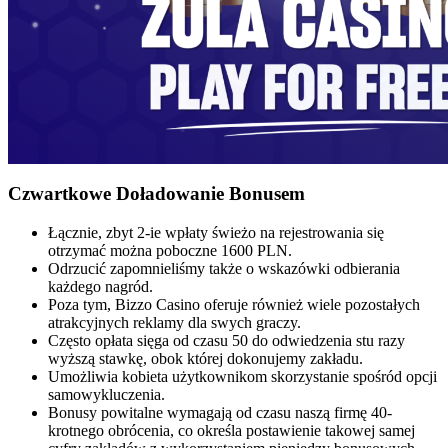
Czwartkowe Doładowanie Bonusem
Łącznie, zbyt 2-ie wpłaty świeżo na rejestrowania się
otrzymać można poboczne 1600 PLN.
Odrzucić zapomnieliśmy także o wskazówki odbierania
każdego nagród.
Poza tym, Bizzo Casino oferuje również wiele pozostałych
atrakcyjnych reklamy dla swych graczy.
Często opłata sięga od czasu 50 do odwiedzenia stu razy
wyższą stawkę, obok której dokonujemy zakładu.
Umożliwia kobieta użytkownikom skorzystanie spośród opcji
samowykluczenia.
Bonusy powitalne wymagają od czasu naszą firmę 40-
krotnego obrócenia, co określa postawienie takowej samej