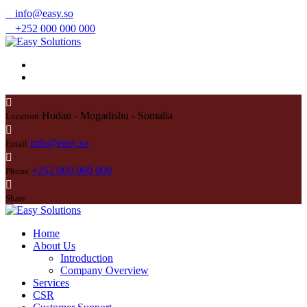
info@easy.so
+252 000 000 000
Hodan - Mogadishu - Somalia
Location
info@easy.so
Email
+252 000 000 000
Phone
Share
Home
About Us
Introduction
Company Overview
Services
CSR