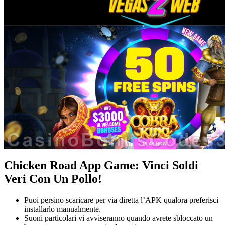
Chicken Road App Game: Vinci Soldi
Veri Con Un Pollo!
Puoi persino scaricare per via diretta l’APK qualora preferisci
installarlo manualmente.
Suoni particolari vi avviseranno quando avrete sbloccato un