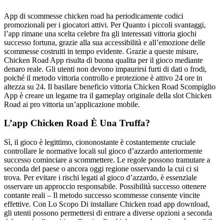
App di scommesse chicken road ha periodicamente codici
promozionali per i giocatori attivi. Per Quanto i piccoli svantaggi,
l’app rimane una scelta celebre fra gli interessati vittoria giochi
successo fortuna, grazie alla sua accessibilità e all’emozione delle
scommesse costruiti in tempo evidente. Grazie a queste misure,
Chicken Road App risulta di buona qualita per il gioco mediante
denaro reale. Gli utenti non devono impaurirsi furti di dati o frodi,
poiché il metodo vittoria controllo e protezione è attivo 24 ore in
altezza su 24. Il basilare beneficio vittoria Chicken Road Scompiglio
App è creare un legame tra il gameplay originale della slot Chicken
Road ai pro vittoria un’applicazione mobile.
L’app Chicken Road È Una Truffa?
Sì, il gioco è legittimo, ciononostante è costantemente cruciale
controllare le normative locali sul gioco d’azzardo anteriormente
successo cominciare a scommettere. Le regole possono tramutare a
seconda del paese o ancora oggi regione osservando la cui ci si
trova. Per evitare i rischi legati al gioco d’azzardo, è essenziale
osservare un approccio responsabile. Possibilità successo ottenere
contante reali – Il metodo successo scommesse consente vincite
effettive. Con Lo Scopo Di installare Chicken road app download,
gli utenti possono permettersi di entrare a diverse opzioni a seconda