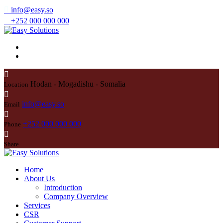
info@easy.so
+252 000 000 000
Hodan - Mogadishu - Somalia
Location
info@easy.so
Email
+252 000 000 000
Phone
Share
Home
About Us
Introduction
Company Overview
Services
CSR