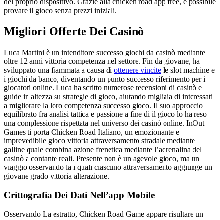
del proprio dispositivo. Grazie alla chicken road app free, è possibile
provare il gioco senza prezzi iniziali.
Migliori Offerte Dei Casinò
Luca Martini è un intenditore successo giochi da casinò mediante
oltre 12 anni vittoria competenza nel settore. Fin da giovane, ha
sviluppato una fiammata a causa di
ottenere vincite
le slot machine e
i giochi da banco, diventando un punto successo riferimento per i
giocatori online. Luca ha scritto numerose recensioni di casinò e
guide in altezza su strategie di gioco, aiutando migliaia di interessati
a migliorare la loro competenza successo gioco. Il suo approccio
equilibrato fra analisi tattica e passione a fine di il gioco lo ha reso
una complessione rispettata nel universo dei casinò online. InOut
Games ti porta Chicken Road Italiano, un emozionante e
imprevedibile gioco vittoria attraversamento stradale mediante
galline quale combina azione frenetica mediante l’adrenalina del
casinò a contante reali. Presente non è un agevole gioco, ma un
viaggio osservando la i quali ciascuno attraversamento aggiunge un
giovane grado vittoria alterazione.
Crittografia Dei Dati Nell’app Mobile
Osservando La estratto, Chicken Road Game appare risultare un