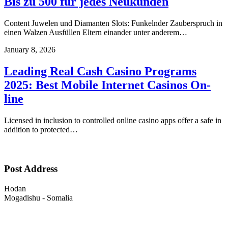
Bis zu 500 für jedes Neukunden
Content Juwelen und Diamanten Slots: Funkelnder Zauberspruch in
einen Walzen Ausfüllen Eltern einander unter anderem…
January 8, 2026
Leading Real Cash Casino Programs
2025: Best Mobile Internet Casinos On-
line
Licensed in inclusion to controlled online casino apps offer a safe in
addition to protected…
Post Address
Hodan
Mogadishu - Somalia