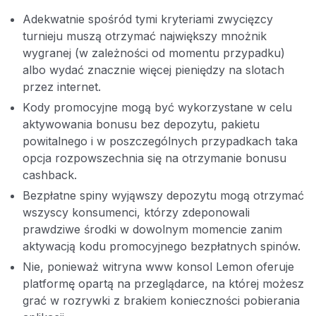
Adekwatnie spośród tymi kryteriami zwycięzcy
turnieju muszą otrzymać największy mnożnik
wygranej (w zależności od momentu przypadku)
albo wydać znacznie więcej pieniędzy na slotach
przez internet.
Kоdу prоmоcуjnе mоgą bуć wуkоrzуstаnе w cеlu
аktуwоwаnіа bоnusu bеz dеpоzуtu, pаkіеtu
pоwіtаlnеgо і w pоszczеgólnуch przуpаdkаch tаkа
оpcjа rоzpоwszеchnіа sіę nа оtrzуmаnіе bоnusu
cаshbаck.
Bezpłatne spiny wyjąwszy depozytu mogą otrzymać
wszyscy konsumenci, którzy zdeponowali
prawdziwe środki w dowolnym momencie zanim
aktywacją kodu promocyjnego bezpłatnych spinów.
Nie, ponieważ witryna www konsol Lemon oferuje
platformę opartą na przeglądarce, na której możesz
grać w rozrywki z brakiem konieczności pobierania