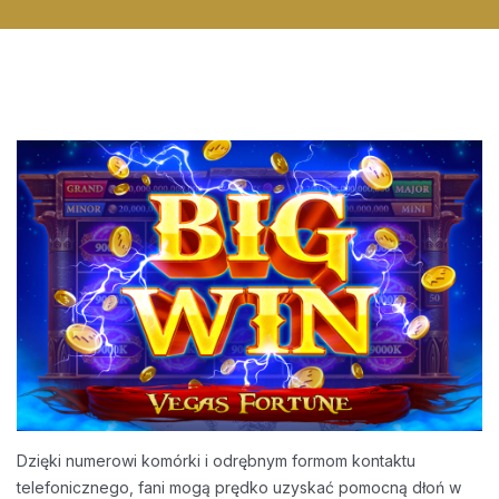
Dzięki numerowi komórki i odrębnym formom kontaktu
telefonicznego, fani mogą prędko uzyskać pomocną dłoń w