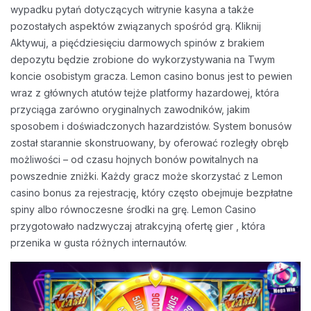
wypadku pytań dotyczących witrynie kasyna a także
pozostałych aspektów związanych spośród grą. Kliknij
Aktywuj, a pięćdziesięciu darmowych spinów z brakiem
depozytu będzie zrobione do wykorzystywania na Twym
koncie osobistym gracza. Lemon casino bonus jest to pewien
wraz z głównych atutów tejże platformy hazardowej, która
przyciąga zarówno oryginalnych zawodników, jakim
sposobem i doświadczonych hazardzistów. System bonusów
został starannie skonstruowany, by oferować rozległy obręb
możliwości – od czasu hojnych bonów powitalnych na
powszednie zniżki. Każdy gracz może skorzystać z Lemon
casino bonus za rejestrację, który często obejmuje bezpłatne
spiny albo równoczesne środki na grę. Lemon Casino
przygotowało nadzwyczaj atrakcyjną ofertę gier , która
przenika w gusta różnych internautów.