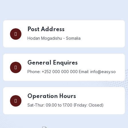
Post Address
Hodan
Mogadishu - Somalia
General Enquires
Phone: +252 000 000 000
Email: info@easy.so
Operation Hours
Sat-Thur: 09.00 to 17.00
(Friday: Closed)