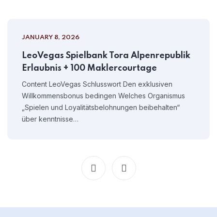
JANUARY 8, 2026
LeoVegas Spielbank Tora Alpenrepublik
Erlaubnis + 100 Maklercourtage
Content LeoVegas Schlusswort Den exklusiven
Willkommensbonus bedingen Welches Organismus
„Spielen und Loyalitätsbelohnungen beibehalten“
über kenntnisse…