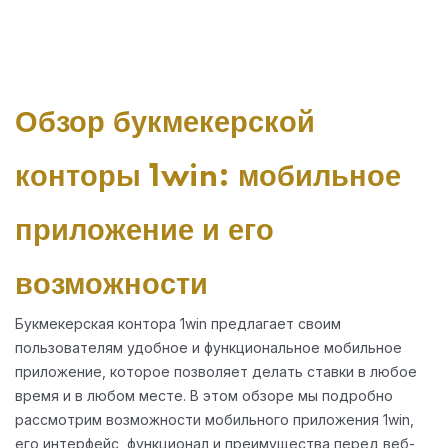
Обзор букмекерской
конторы 1win: мобильное
приложение и его
возможности
Букмекерская контора 1win предлагает своим
пользователям удобное и функциональное мобильное
приложение, которое позволяет делать ставки в любое
время и в любом месте. В этом обзоре мы подробно
рассмотрим возможности мобильного приложения 1win,
его интерфейс, функционал и преимущества перед веб-