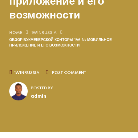
приложение и его
возможности
HOME
1WINRUSSIA
ОБЗОР БУКМЕКЕРСКОЙ КОНТОРЫ 1WIN: МОБИЛЬНОЕ
ПРИЛОЖЕНИЕ И ЕГО ВОЗМОЖНОСТИ
1WINRUSSIA
POST COMMENT
POSTED BY
admin