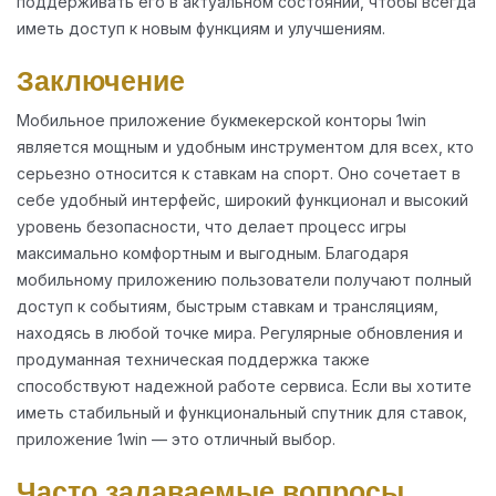
поддерживать его в актуальном состоянии, чтобы всегда
иметь доступ к новым функциям и улучшениям.
Заключение
Мобильное приложение букмекерской конторы 1win
является мощным и удобным инструментом для всех, кто
серьезно относится к ставкам на спорт. Оно сочетает в
себе удобный интерфейс, широкий функционал и высокий
уровень безопасности, что делает процесс игры
максимально комфортным и выгодным. Благодаря
мобильному приложению пользователи получают полный
доступ к событиям, быстрым ставкам и трансляциям,
находясь в любой точке мира. Регулярные обновления и
продуманная техническая поддержка также
способствуют надежной работе сервиса. Если вы хотите
иметь стабильный и функциональный спутник для ставок,
приложение 1win — это отличный выбор.
Часто задаваемые вопросы