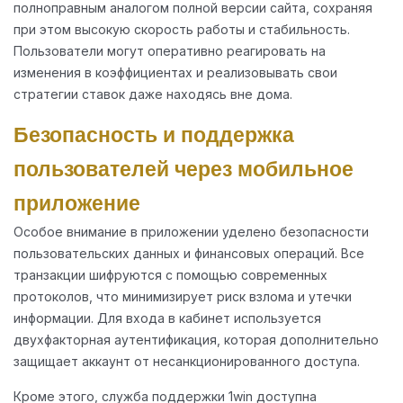
полноправным аналогом полной версии сайта, сохраняя
при этом высокую скорость работы и стабильность.
Пользователи могут оперативно реагировать на
изменения в коэффициентах и реализовывать свои
стратегии ставок даже находясь вне дома.
Безопасность и поддержка
пользователей через мобильное
приложение
Особое внимание в приложении уделено безопасности
пользовательских данных и финансовых операций. Все
транзакции шифруются с помощью современных
протоколов, что минимизирует риск взлома и утечки
информации. Для входа в кабинет используется
двухфакторная аутентификация, которая дополнительно
защищает аккаунт от несанкционированного доступа.
Кроме этого, служба поддержки 1win доступна