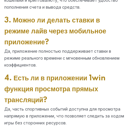
кошельки и криптовалюту, что обеспечивает удобство
пополнения счета и вывода средств.
3. Можно ли делать ставки в
режиме лайв через мобильное
приложение?
Да, приложение полностью поддерживает ставки в
режиме реального времени с мгновенным обновлением
коэффициентов.
4. Есть ли в приложении 1win
функция просмотра прямых
трансляций?
Да, часть спортивных событий доступна для просмотра
напрямую в приложении, что позволяет следить за ходом
игры без сторонних ресурсов.