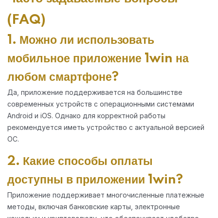
(FAQ)
1. Можно ли использовать
мобильное приложение 1win на
любом смартфоне?
Да, приложение поддерживается на большинстве
современных устройств с операционными системами
Android и iOS. Однако для корректной работы
рекомендуется иметь устройство с актуальной версией
ОС.
2. Какие способы оплаты
доступны в приложении 1win?
Приложение поддерживает многочисленные платежные
методы, включая банковские карты, электронные