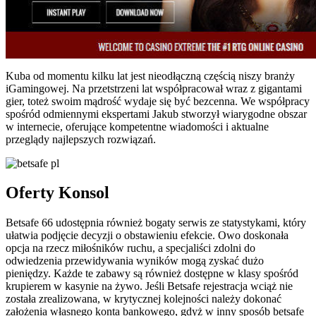
Kuba od momentu kilku lat jest nieodłączną częścią niszy branży
iGamingowej. Na przetstrzeni lat współpracował wraz z gigantami
gier, toteż swoim mądrość wydaje się być bezcenna. We współpracy
spośród odmiennymi ekspertami Jakub stworzył wiarygodne obszar
w internecie, oferujące kompetentne wiadomości i aktualne
przeglądy najlepszych rozwiązań.
Oferty Konsol
Betsafe 66 udostępnia również bogaty serwis ze statystykami, który
ułatwia podjęcie decyzji o obstawieniu efekcie. Owo doskonała
opcja na rzecz miłośników ruchu, a specjaliści zdolni do
odwiedzenia przewidywania wyników mogą zyskać dużo
pieniędzy. Każde te zabawy są również dostępne w klasy spośród
krupierem w kasynie na żywo. Jeśli Betsafe rejestracja wciąż nie
została zrealizowana, w krytycznej kolejności należy dokonać
założenia własnego konta bankowego, gdyż w inny sposób betsafe