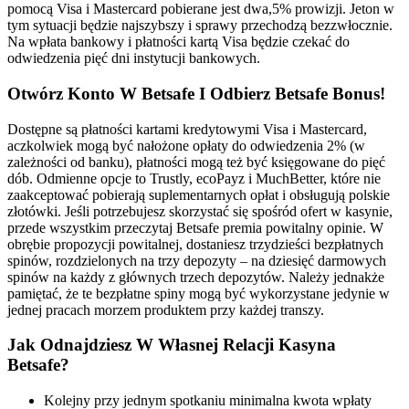
pomocą Visa i Mastercard pobierane jest dwa,5% prowizji. Jeton w
tym sytuacji będzie najszybszy i sprawy przechodzą bezzwłocznie.
Na wpłata bankowy i płatności kartą Visa będzie czekać do
odwiedzenia pięć dni instytucji bankowych.
Otwórz Konto W Betsafe I Odbierz Betsafe Bonus!
Dostępne są płatności kartami kredytowymi Visa i Mastercard,
aczkolwiek mogą być nałożone opłaty do odwiedzenia 2% (w
zależności od banku), płatności mogą też być księgowane do pięć
dób. Odmienne opcje to Trustly, ecoPayz i MuchBetter, które nie
zaakceptować pobierają suplementarnych opłat i obsługują polskie
złotówki. Jeśli potrzebujesz skorzystać się spośród ofert w kasynie,
przede wszystkim przeczytaj Betsafe premia powitalny opinie. W
obrębie propozycji powitalnej, dostaniesz trzydzieści bezpłatnych
spinów, rozdzielonych na trzy depozyty – na dziesięć darmowych
spinów na każdy z głównych trzech depozytów. Należy jednakże
pamiętać, że te bezpłatne spiny mogą być wykorzystane jedynie w
jednej pracach morzem produktem przy każdej transzy.
Jak Odnajdziesz W Własnej Relacji Kasyna
Betsafe?
Kolejny przy jednym spotkaniu minimalna kwota wpłaty