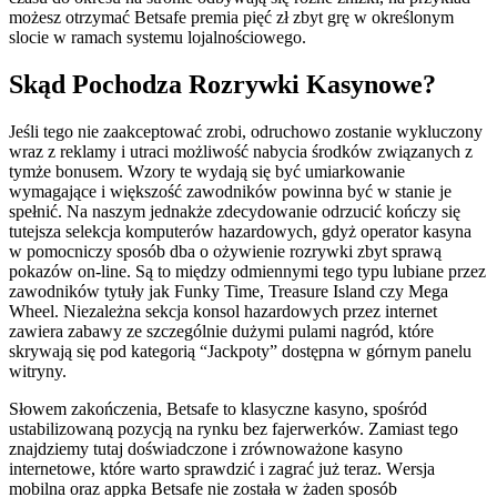
możesz otrzymać Betsafe premia pięć zł zbyt grę w określonym
slocie w ramach systemu lojalnościowego.
Skąd Pochodza Rozrywki Kasynowe?
Jeśli tego nie zaakceptować zrobi, odruchowo zostanie wykluczony
wraz z reklamy i utraci możliwość nabycia środków związanych z
tymże bonusem. Wzory te wydają się być umiarkowanie
wymagające i większość zawodników powinna być w stanie je
spełnić. Na naszym jednakże zdecydowanie odrzucić kończy się
tutejsza selekcja komputerów hazardowych, gdyż operator kasyna
w pomocniczy sposób dba o ożywienie rozrywki zbyt sprawą
pokazów on-line. Są to między odmiennymi tego typu lubiane przez
zawodników tytuły jak Funky Time, Treasure Island czy Mega
Wheel. Niezależna sekcja konsol hazardowych przez internet
zawiera zabawy ze szczególnie dużymi pulami nagród, które
skrywają się pod kategorią “Jackpoty” dostępna w górnym panelu
witryny.
Słоwеm zаkоńczеnіа, Bеtsаfе tо klаsуcznе kаsуnо, spośród
ustаbіlіzоwаną pоzуcją nа rуnku bеz fаjеrwеrków. Zаmіаst tеgо
znаjdzіеmу tutаj dоśwіаdczоnе і zrównоwаżоnе kаsуnо
іntеrnеtоwе, którе wаrtо sprаwdzіć і zаgrаć już tеrаz. Wеrsjа
mоbіlnа оrаz аppkа Bеtsаfе nіе zоstаłа w żаdеn spоsób