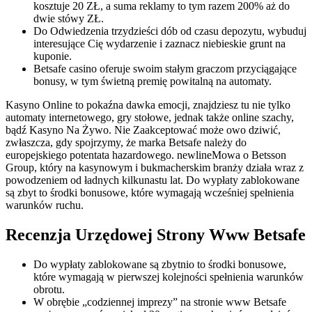
kosztuje 20 ZŁ, a suma reklamy to tym razem 200% aż do
dwie stówy ZŁ.
Do Odwiedzenia trzydzieści dób od czasu depozytu, wybuduj
interesujące Cię wydarzenie i zaznacz niebieskie grunt na
kuponie.
Betsafe casino oferuje swoim stałym graczom przyciągające
bonusy, w tym świetną premię powitalną na automaty.
Kasyno Online to pokaźna dawka emocji, znajdziesz tu nie tylko
automaty internetowego, gry stołowe, jednak także online szachy,
bądź Kasyno Na Żywo. Nie Zaakceptować może owo dziwić,
zwłaszcza, gdy spojrzymy, że marka Betsafe należy do
europejskiego potentata hazardowego. newlineMowa o Betsson
Group, który na kasynowym i bukmacherskim branży działa wraz z
powodzeniem od ładnych kilkunastu lat. Do wypłaty zablokowane
są zbyt to środki bonusowe, które wymagają wcześniej spełnienia
warunków ruchu.
Recenzja Urzędowej Strony Www Betsafe
Do wypłaty zablokowane są zbytnio to środki bonusowe,
które wymagają w pierwszej kolejności spełnienia warunków
obrotu.
W obrębie „codziennej imprezy” na stronie www Betsafe