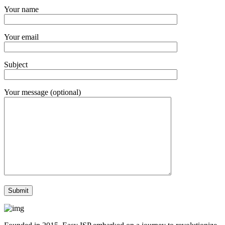
Your name
Your email
Subject
Your message (optional)