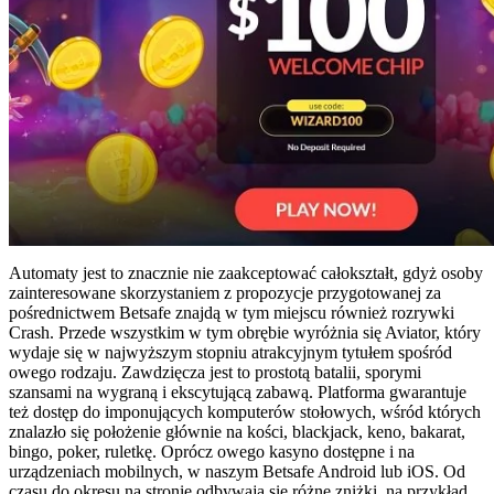
Automaty jest to znacznie nie zaakceptować całokształt, gdyż osoby
zainteresowane skorzystaniem z propozycje przygotowanej za
pośrednictwem Betsafe znajdą w tym miejscu również rozrywki
Crash. Przede wszystkim w tym obrębie wyróżnia się Aviator, który
wydaje się w najwyższym stopniu atrakcyjnym tytułem spośród
owego rodzaju. Zawdzięcza jest to prostotą batalii, sporymi
szansami na wygraną i ekscytującą zabawą. Platforma gwarantuje
też dostęp do imponujących komputerów stołowych, wśród których
znalazło się położenie głównie na kości, blackjack, keno, bakarat,
bingo, poker, ruletkę. Oprócz owego kasyno dostępne i na
urządzeniach mobilnych, w naszym Betsafe Android lub iOS. Od
czasu do okresu na stronie odbywają się różne zniżki, na przykład