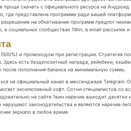
е проще скачать с официального ресурса на Андроид и
горию, где представлена программа ради вашей платформ
е разрешение на обкатывание программ предлог неизв
, в социальных сообществах 1Win, в email-рассылке и
та
 (500%) и промокодом при регистрации. Стратегия п
. Здесь есть бездепозитный награда, рейкбеки, кэшбе
 после пополнения баланса на минимальную сумму.
ься на официальный канал в мессенджере Telegram. О
могает эксклюзивный софт. Сотни специалистов со в
едовательно на сайте 1вин наречие выходит десятки
не нарушают законодательства и являются наречие лег
очее зеркало в любое время.