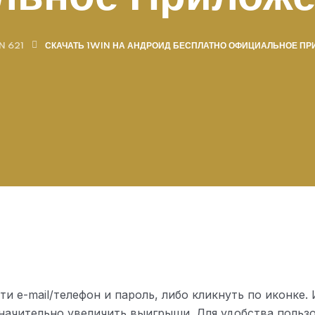
N 621
СКАЧАТЬ 1WIN НА АНДРОИД БЕСПЛАТНО ОФИЦИАЛЬНОЕ ПР
ти e-mail/телефон и пароль, либо кликнуть по иконке
 значительно увеличить выигрыши. Для удобства пол