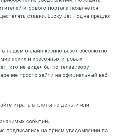
тителей игрового портала появляется
ествлять ставки. Lucky Jet – одна предлог
дь в нашем онлайн казино везёт абсолютно
в мир ярких и красочных игровых
ет, кто не видел бы по телевизору
наречие просто зайти на официальный веб-
айте играть в слоты на деньги или
 значимых событий.
рые подписались на прием уведомлений по