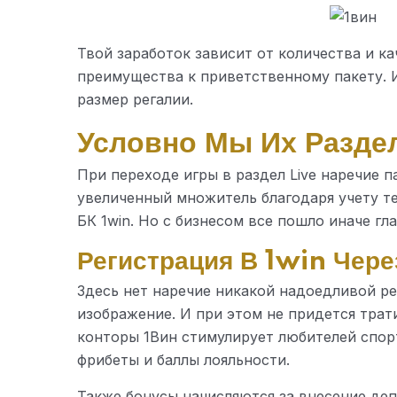
Твой заработок зависит от количества и к
преимущества к приветственному пакету. 
размер регалии.
Условно Мы Их Раздел
При переходе игры в раздел Live наречие 
увеличенный множитель благодаря учету те
БК 1win. Но с бизнесом все пошло иначе гл
Регистрация В 1win Чер
Здесь нет наречие никакой надоедливой ре
изображение. И при этом не придется трат
конторы 1Вин стимулирует любителей спорт
фрибеты и баллы лояльности.
Также бонусы начисляются за внесение де