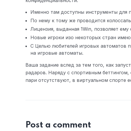
конфиденциальности.
Именно там доступны инструменты для 
По нему к тому же проводится колоссал
Лицензия, выданная 1Win, позволяет ему
Новые игроки изо некоторых стран имею
С Целью любителей игровых автоматов п
на игровые автоматы.
Ваша задание вслед за тем того, как запус
радаров. Наряду с спортивным беттингом, 
пари отсутствуют, в виртуальном спорте е
Post a comment