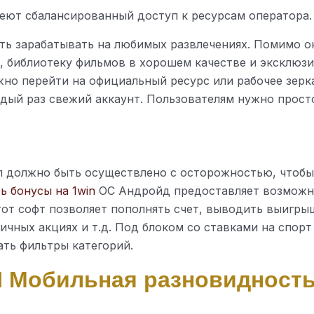
меют сбалансированный доступ к ресурсам оператора.
ть зарабатывать на любимых развлечениях. Помимо о
 библиотеку фильмов в хорошем качестве и эксклюзив
но перейти на официальный ресурс или рабочее зеркал
ждый раз свежий аккаунт. Пользователям нужно прос
л должно быть осуществлено с осторожностью, чтоб
ь бонусы на 1win
ОС Андройд предоставляет возможно
тот софт позволяет пополнять счет, выводить выигры
ичных акциях и т.д. Под блоком со ставками на спорт
ать фильтры категорий.
 Мобильная разновидност