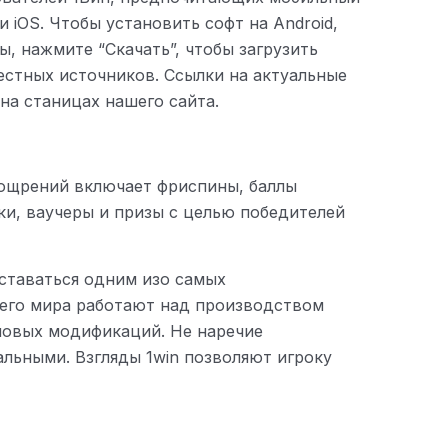
 iOS. Чтобы установить софт на Android,
ы, нажмите “Скачать”, чтобы загрузить
естных источников. Ссылки на актуальные
 на станицах нашего сайта.
оощрений включает фриспины, баллы
ки, ваучеры и призы с целью победителей
ставаться одним изо самых
сего мира работают над производством
 новых модификаций. Не наречие
альными. Взгляды 1win позволяют игроку