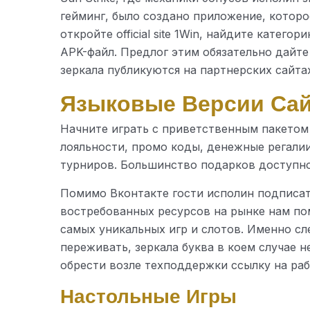
гейминг, было создано приложение, которо
откройте official site 1Win, найдите кате
APK-файл. Предлог этим обязательно дайт
зеркала публикуются на партнерских сайтах
Языковые Версии Сай
Начните играть с приветственным пакетом
лояльности, промо коды, денежные регалии
турниров. Большинство подарков доступно
Помимо Вконтакте гости исполин подписат
востребованных ресурсов на рынке нам по
самых уникальных игр и слотов. Именно сл
переживать, зеркала буква в коем случае 
обрести возле техподдержки ссылку на раб
Настольные Игры