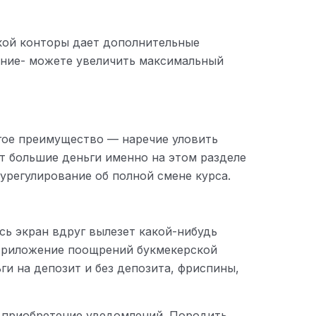
ской конторы дает дополнительные
ение- можете увеличить максимальный
угое преимущество — наречие уловить
т большие деньги именно на этом разделе
 урегулирование об полной смене курса.
сь экран вдруг вылезет какой-нибудь
. Приложение поощрений букмекерской
ги на депозит и без депозита, фриспины,
а приобретение уведомлений. Породить