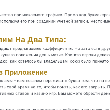
ачества привлекаемого трафика. Промо код букмекер
Используя его при создании учетной записи, местоим
им На Два Типа:
падают предлагаемые коэффициенты. Но зато есть др
кущего положения дел в матче. Кое-кто игроки делаю
адко, как хотелось бы владельцам, союз было принято
ез Приложение
кламы – вам незачем переживать буква том, что на ве
ить своё время на то, чтобы понять, как его закрыть
ивных ставок и казино игр. Вам можете обрести день
позитов, ставки на спортивные события и подписку н