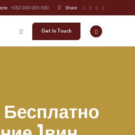
one
+252 000 000 000
Share
Get In Touch
 Бесплатно
ние 1вин