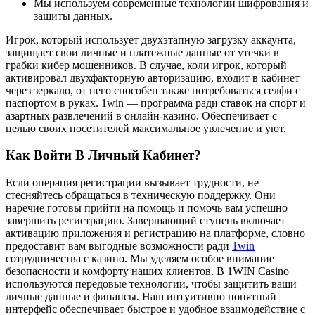
Мы используем современные технологии шифрования и
защиты данных.
Игрок, который использует двухэтапную загрузку аккаунта,
защищает свои личные и платежные данные от утечки в
грабки кибер мошенников. В случае, коли игрок, который
активировал двухфакторную авторизацию, входит в кабинет
через зеркало, от него способен также потребоваться селфи с
паспортом в руках. 1win — программа ради ставок на спорт и
азартных развлечений в онлайн-казино. Обеспечивает с
целью своих посетителей максимальное увлечение и уют.
Как Войти В Личный Кабинет?
Если операция регистрации вызывает трудности, не
стесняйтесь обращаться в техническую поддержку. Они
наречие готовы прийти на помощь и помочь вам успешно
завершить регистрацию. Завершающий ступень включает
активацию приложения и регистрацию на платформе, словно
предоставит вам выгодные возможности ради
1win
сотрудничества с казино. Мы уделяем особое внимание
безопасности и комфорту наших клиентов. В 1WIN Casino
используются передовые технологии, чтобы защитить ваши
личные данные и финансы. Наш интуитивно понятный
интерфейс обеспечивает быстрое и удобное взаимодействие с