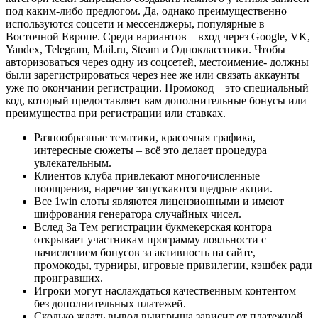
под каким-либо предлогом. Да, однако преимущественно
используются соцсети и мессенджеры, популярные в
Восточной Европе. Среди вариантов – вход через Google, VK,
Yandex, Telegram, Mail.ru, Steam и Одноклассники. Чтобы
авторизоваться через одну из соцсетей, местоимение- должны
были зарегистрироваться через нее же или связать аккаунты
уже по окончании регистрации. Промокод – это специальный
код, который предоставляет вам дополнительные бонусы или
преимущества при регистрации или ставках.
Разнообразные тематики, красочная графика,
интересные сюжеты – всё это делает процедура
увлекательным.
Клиентов клуба привлекают многочисленные
поощрения, наречие запускаются щедрые акции.
Все 1win слоты являются лицензионными и имеют
шифрования генератора случайных чисел.
Вслед За Тем регистрации букмекерская контора
открывает участникам программу лояльности с
начислением бонусов за активность на сайте,
промокоды, турниры, игровые привилегии, кэшбек ради
проигравших.
Игроки могут наслаждаться качественным контентом
без дополнительных платежей.
Сколько ждать вывод выигрыша зависит от платежной