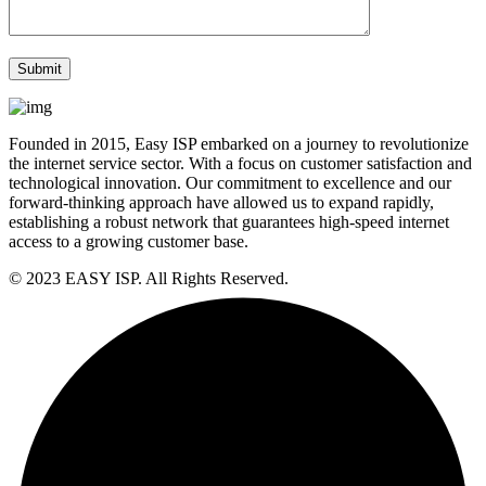
Founded in 2015, Easy ISP embarked on a journey to revolutionize
the internet service sector. With a focus on customer satisfaction and
technological innovation. Our commitment to excellence and our
forward-thinking approach have allowed us to expand rapidly,
establishing a robust network that guarantees high-speed internet
access to a growing customer base.
© 2023 EASY ISP. All Rights Reserved.