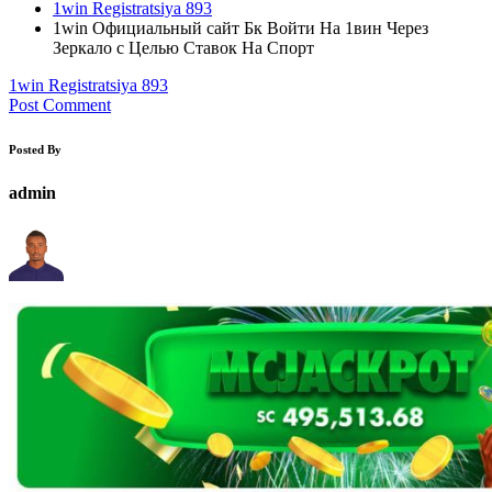
1win Registratsiya 893
1win Официальный сайт Бк Войти На 1вин Через
Зеркало с Целью Ставок На Спорт
1win Registratsiya 893
Post Comment
Posted By
admin