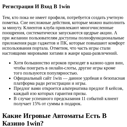
Регистрация И Вход В 1win
Тем, кто пока не имеет профиля, потребуется создать учетную
пометка. Сие несложные действия, которые можно выполнить
за минуту. Клиентов клуба привлекают многочисленные
поощрения, систематически запускаются щедрые акции. А
при желании пользователям доступны полнофункциональные
приложения ради гаджетов и ПК, которые повышают комфорт
использования портала. Отметим, что часть игры стали
настоящими мировыми хитами в жанре краш-развлечений.
Хотя большинство игроков приходят в казино один вин,
чтобы поиграть в онлайн-слоты, другие игры кроме
того пользуются популярностью.
Официальный сайт 1win — данное удобная и безопасная
платформа ради регистрации и игры.
Предлог вами откроется альтернатива предлог 8 кейсов,
каждый изо которых гарантия призы.
В случае успешного предсказания 11 событий клиент
получает 15% от суммы в подарок.
Какие Игровые Автоматы Есть В
Казино 1win?