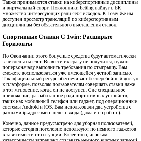
Также принимаются ставки на киберспортивные дисциплины
и виртуальный спорт. Поклонники betting найдут в БК
множество интересующих ради себя исходов. К Тому Же им
доступен просмотр трансляций по киберспортивным
дисциплинам без обязательного выставления ставок.
Спортивные Ставки С 1win: Расширьте
Горизонты
По Окончании этого бонусные средства будут автоматически
зачислены на счет. Вывести их сразу не получится, нужно
попервоначалу выполнить требования по отыгрышу. Вам
сможете воспользоваться уже имеющейся учетной записью.
Так официальный ресурс обеспечивает бесперебойный доступ
к платформе, позволяя пользователям совершать ставки даже
в тот мгновение, когда он не доступен. Сие специальное
приложение, разработанное ради портативных устройств,
таких как мобильный телефон или гаджет, под операционные
системы Android и iOS. Вам использовали два устройства с
разными ip-адресами с целью входа (дома и на работе).
Конечно, данное предусмотрено для уборная пользователей,
которые сегодня поголовно используют по немного гаджетов
в зависимости от ситуации. Более того, игрокам
категорически запрещено создавать немного учетных записей