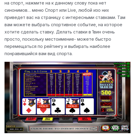
на спорт, нажмите на к данному слову пока нет
синонимов… меню Спорт или Live, любой изо них
приведет вас на страницу с интересными ставками. Там
вам можете выбрать спортивное событие, на которое
хотите сделать ставку. Делать ставки в 1вин очень
просто, поскольку местоимение- можете быстро
перемещаться по рейтингу и выбирать наиболее
понравившийся вам вид спорта.