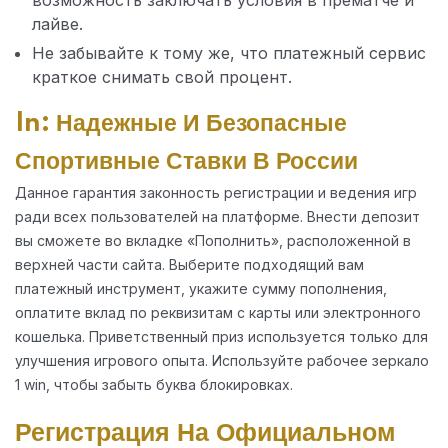
лайве.
Не забывайте к тому же, что платежный сервис
краткое снимать свой процент.
In: Надежные И Безопасные
Спортивные Ставки В России
Данное гарантия законность регистрации и ведения игр
ради всех пользователей на платформе. Внести депозит
вы сможете во вкладке «Пополнить», расположенной в
верхней части сайта. Выберите подходящий вам
платежный инструмент, укажите сумму пополнения,
оплатите вклад по реквизитам с карты или электронного
кошелька. Приветственный приз используется только для
улучшения игрового опыта. Используйте рабочее зеркало
1 win, чтобы забыть буква блокировках.
Регистрация На Официальном