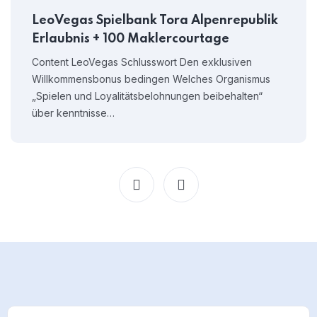
LeoVegas Spielbank Tora Alpenrepublik
Erlaubnis + 100 Maklercourtage
Content LeoVegas Schlusswort Den exklusiven
Willkommensbonus bedingen Welches Organismus
„Spielen und Loyalitätsbelohnungen beibehalten“
über kenntnisse…