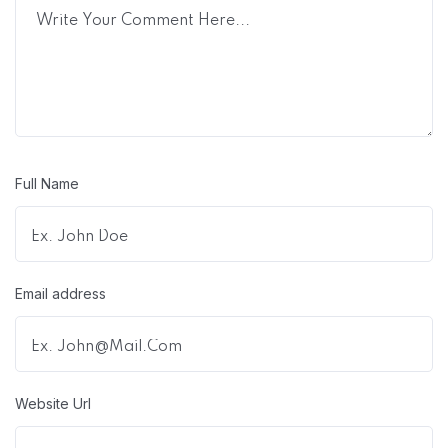
Full Name
Email address
Website Url