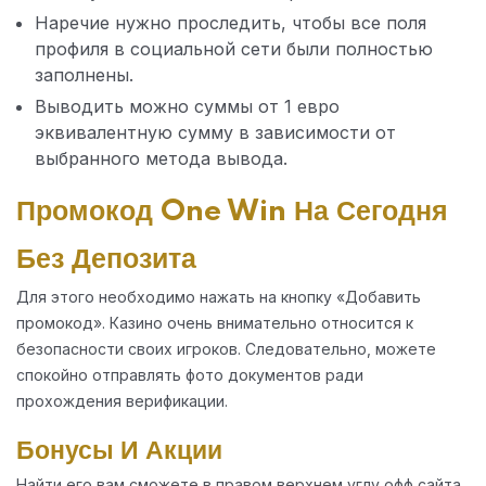
Наречие нужно проследить, чтобы все поля
профиля в социальной сети были полностью
заполнены.
Выводить можно суммы от 1 евро
эквивалентную сумму в зависимости от
выбранного метода вывода.
Промокод One Win На Сегодня
Без Депозита
Для этого необходимо нажать на кнопку «Добавить
промокод». Казино очень внимательно относится к
безопасности своих игроков. Следовательно, можете
спокойно отправлять фото документов ради
прохождения верификации.
Бонусы И Акции
Найти его вам сможете в правом верхнем углу офф сайта