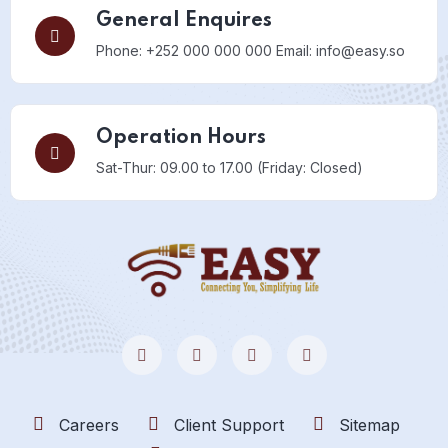
General Enquires
Phone: +252 000 000 000
Email: info@easy.so
Operation Hours
Sat-Thur: 09.00 to 17.00
(Friday: Closed)
Careers
Client Support
Sitemap