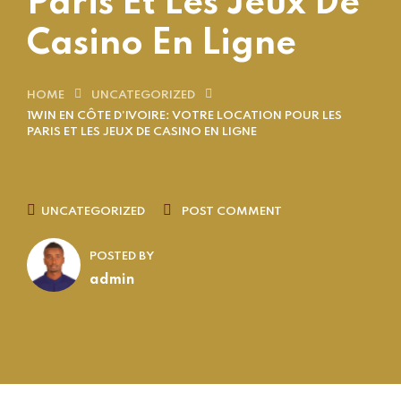
Paris Et Les Jeux De
Casino En Ligne
HOME
UNCATEGORIZED
1WIN EN CÔTE D’IVOIRE: VOTRE LOCATION POUR LES
PARIS ET LES JEUX DE CASINO EN LIGNE
UNCATEGORIZED
POST COMMENT
POSTED BY
admin