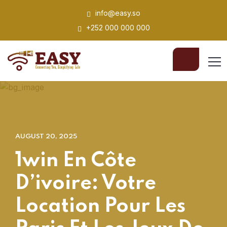
info@easy.so
+252 000 000 000
AUGUST 20, 2025
1win En Côte
D’ivoire: Votre
Location Pour Les