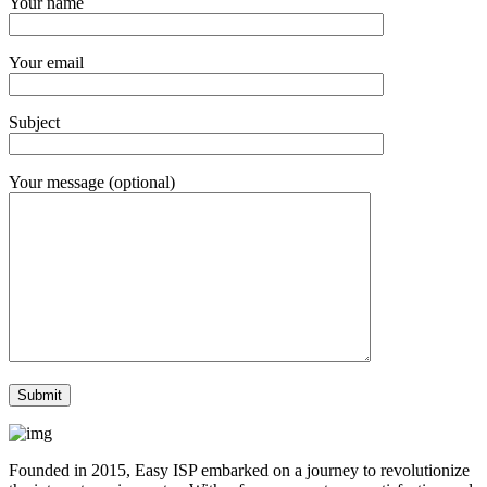
Your name
Your email
Subject
Your message (optional)
Founded in 2015, Easy ISP embarked on a journey to revolutionize