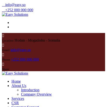
info@easy.so
+252 000 000 000
Hodan - Mogadishu - Somalia
Location
info@easy.so
Email
+252 000 000 000
Phone
Share
Home
About Us
Introduction
Company Overview
Services
CSR