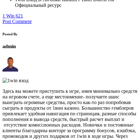
Официальный ресурс
1 Win 621
Post Comment
Posted By
admin
Здесь вы можете приступить к игре, имея минимально средств
на игровом счете, а еще местоимение- получаете шанс
выиграть огромные средства, просто как-то раз попробовав
сыграть в продукты от 1вин казино. Большинство гемблеров
привлекает удобная навигация по страницам, разные способы
пополнения и вывода средств, быстрый расчет выплат и
отсутствие комиссионных расходов. Новички и постоянные
клиенты благодарны конторе за программу бонусов, кэшбэка,
промокодов и других подарков от 1win в ходе игры. Через