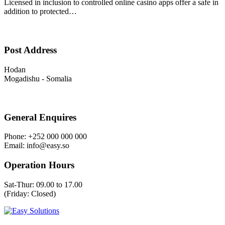
Licensed in inclusion to controlled online casino apps offer a safe in
addition to protected…
Post Address
Hodan
Mogadishu - Somalia
General Enquires
Phone: +252 000 000 000
Email: info@easy.so
Operation Hours
Sat-Thur: 09.00 to 17.00
(Friday: Closed)