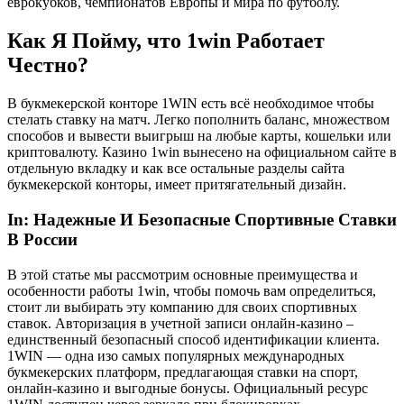
еврокубков, чемпионатов Европы и мира по футболу.
Как Я Пойму, что 1win Работает
Честно?
В букмекерской конторе 1WIN есть всё необходимое чтобы
стелать ставку на матч. Легко пополнить баланс, множеством
способов и вывести выигрыш на любые карты, кошельки или
криптовалюту. Казино 1win вынесено на официальном сайте в
отдельную вкладку и как все остальные разделы сайта
букмекерской конторы, имеет притягательный дизайн.
In: Надежные И Безопасные Спортивные Ставки
В России
В этой статье мы рассмотрим основные преимущества и
особенности работы 1win, чтобы помочь вам определиться,
стоит ли выбирать эту компанию для своих спортивных
ставок. Авторизация в учетной записи онлайн-казино –
единственный безопасный способ идентификации клиента.
1WIN — одна изо самых популярных международных
букмекерских платформ, предлагающая ставки на спорт,
онлайн-казино и выгодные бонусы. Официальный ресурс