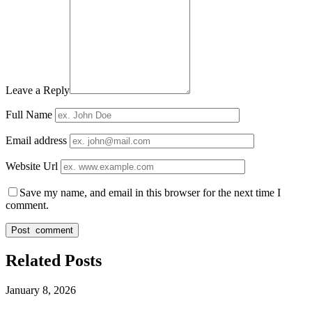
Leave a Reply
Full Name
Email address
Website Url
Save my name, and email in this browser for the next time I
comment.
Related Posts
January 8, 2026