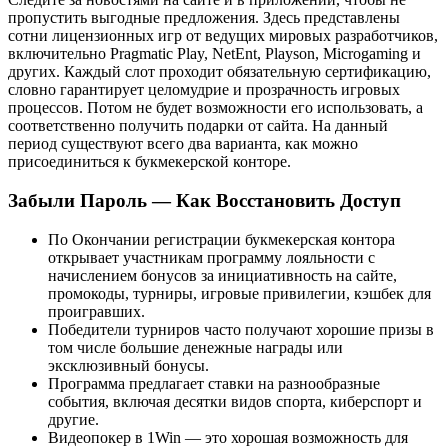
пропустить выгодные предложения. Здесь представлены
сотни лицензионных игр от ведущих мировых разработчиков,
включительно Pragmatic Play, NetEnt, Playson, Microgaming и
других. Каждый слот проходит обязательную сертификацию,
словно гарантирует целомудрие и прозрачность игровых
процессов. Потом не будет возможности его использовать, а
соответственно получить подарки от сайта. На данный
период существуют всего два варианта, как можно
присоединиться к букмекерской конторе.
Забыли Пароль — Как Восстановить Доступ
По Окончании регистрации букмекерская контора
открывает участникам программу лояльности с
начислением бонусов за инициативность на сайте,
промокоды, турниры, игровые привилегии, кэшбек для
проигравших.
Победители турниров ч͏асто получают хор͏ошие призы в
том числе большие денежные нагр͏ад͏ы или
эксклюзивный бонусы.
Программа предлагает ставки на разнообразные
события, включая десятки видов спорта, киберспорт и
другие.
Видеопокер в 1Win — это хорошая возможность для