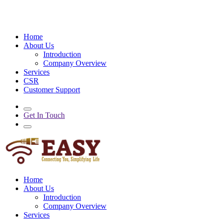
Home
About Us
Introduction
Company Overview
Services
CSR
Customer Support
Get In Touch
Home
About Us
Introduction
Company Overview
Services