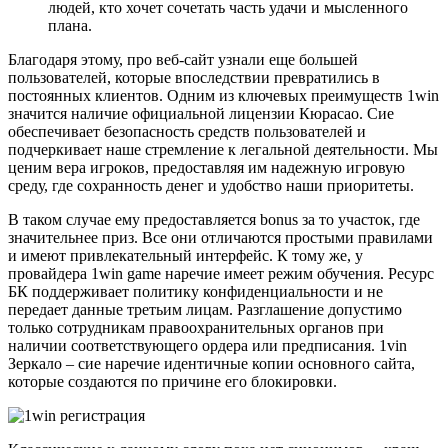
людей, кто хочет сочетать част͏ь удачи и мысленного
͏плана͏.
Благодаря этому, про веб-сайт узнали еще большей
пользователей, которые впоследствии превратились в
постоянных клиентов. Одним из ключевых преимуществ 1win
значится наличие официальной лицензии Кюрасао. Сие
обеспечивает безопасность средств пользователей и
подчеркивает наше стремление к легальной деятельности. Мы
ценим вера игроков, предоставляя им надежную игровую
среду, где сохранность денег и удобство наши приоритеты.
В таком случае ему предоставляется bonus за то участок, где
значительнее приз. Все они отличаются простыми правилами
и имеют привлекательный интерфейс. К тому же, у
провайдера 1win game наречие имеет режим обучения. Ресурс
БК поддерживает политику конфиденциальности и не
передает данные третьим лицам. Разглашение допустимо
только сотрудникам правоохранительных органов при
наличии соответствующего ордера или предписания. 1vin
Зеркало – сие наречие идентичные копии основного сайта,
которые создаются по причине его блокировки.