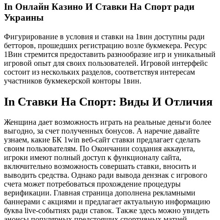
In Онлайн Казино И Ставки На Спорт ради
Украины
Фигурирование в условия и ставки на 1вин доступны ради
бетторов, прошедших регистрацию возле букмекера. Ресурс
1Вин стремится предоставить разнообразие игр и уникальный
игровой опыт для своих пользователей. Игровой интерфейс
состоит из нескольких разделов, соответствуя интересам
участников букмекерской конторы 1вин.
In Ставки На Спорт: Виды И Отличия
Женщина дает возможность играть на реальные деньги более
выгодно, за счет полученных бонусов. А наречие давайте
узнаем, какие БК 1win веб-сайт ставки предлагает сделать
своим пользователям. По Окончании создания аккаунта,
игроки имеют полный доступ к функционалу сайта,
включительно возможность совершать ставки, вносить и
выводить средства. Однако ради вывода дензнак с игрового
счета может потребоваться прохождение процедуры
верификации. Главная страница дополнена рекламными
баннерами с акциями и предлагает актуальную информацию
буква live-событиях ради ставок. Также здесь можно увидеть
анонсы популярных предстоящих спортивных матчей,