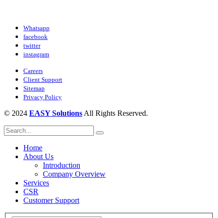
Whatsapp
facebook
twitter
instagram
Careers
Client Support
Sitemap
Privacy Policy
© 2024
EASY Solutions
All Rights Reserved.
Home
About Us
Introduction
Company Overview
Services
CSR
Customer Support