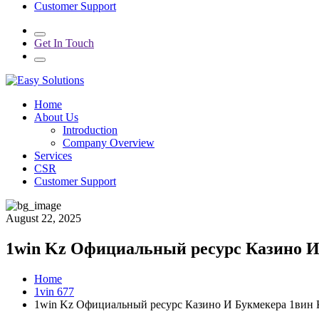
Customer Support
Get In Touch
Home
About Us
Introduction
Company Overview
Services
CSR
Customer Support
August 22, 2025
1win Kz Официальный ресурс Казино И
Home
1vin 677
1win Kz Официальный ресурс Казино И Букмекера 1вин 