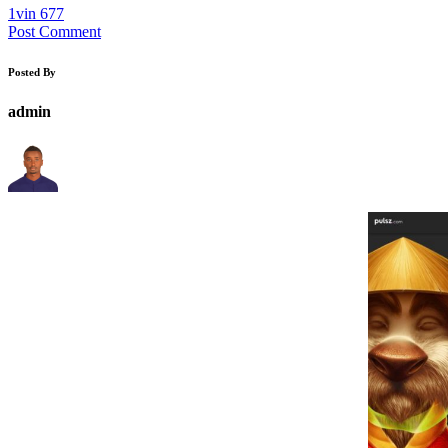
1vin 677
Post Comment
Posted By
admin