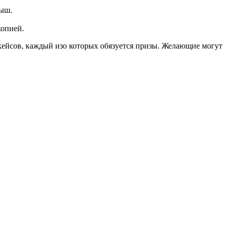
рыш.
копией.
кейсов, каждый изо которых обязуется призы. Желающие могут