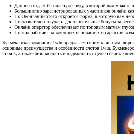
Данное создает безопасную среду, в которой вам можете 
Большинство зарегистрированных участников онлайн ка
По Окончании этого откроется форма, в которую вам необ
Пользователи получают дополнительные бонусы за регис
Онлайн оператор обеспечивает по топовым матчам глубо
Портал работает на законных основаниях и гарантия все
Букмекерская компания 1win предлагает своим клиентам широк
основные преимущества и особенности слотов 1win. Букмекерс
ставок, а также безопасность и надежность с целью своих клие