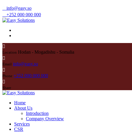
info@easy.so
+252 000 000 000
Hodan - Mogadishu - Somalia
Location
info@easy.so
Email
+252 000 000 000
Phone
Share
Home
About Us
Introduction
Company Overview
Services
CSR