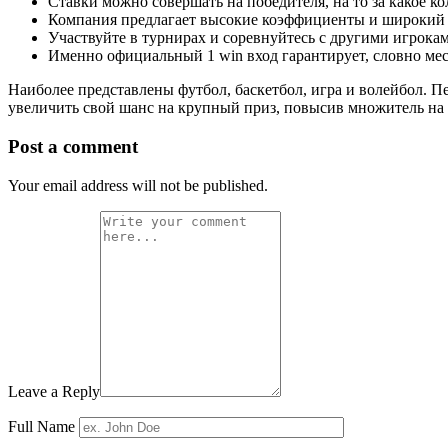
Ставки можно совершать на победителя, на то за какое ко
Компания предлагает высокие коэффициенты и широкий а
Участвуйте в турнирах и соревнуйтесь с другими игрока
Именно официальный 1 win вход гарантирует, словно мест
Наиболее представлены футбол, баскетбол, игра и волейбол. П
увеличить свой шанс на крупный приз, повысив множитель на
Post a comment
Your email address will not be published.
Leave a Reply
Full Name