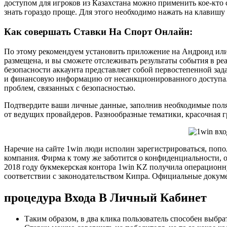
доступом для игроков из Казахстана можно применить кое-кто с
знать гораздо проще. Для этого необходимо нажать на клавишу 
Как совершать Ставки На Спорт Онлайн:
По этому рекомендуем установить приложение на Андроид или 
размещена, и вы сможете отслеживать результаты события в ре
безопасности аккаунта представляет собой первостепенной за
и финансовую информацию от несанкционированного доступа.
проблем, связанных с безопасностью.
Подтвердите ваши личные данные, заполнив необходимые поля.
от ведущих провайдеров. Разнообразные тематики, красочная г
Наречие на сайте 1win люди исполин зар͏егистрироваться, попол
компания. Фирма к тому же забот͏ится о͏ конфиденциальности, обе
2018 году букмекерская контора 1win KZ получила операцион
соответствии с законодательством Кипра. Официальные докуме
процедура Входа В Личный Кабинет
Таким образом, в два клика пользователь способен выбра