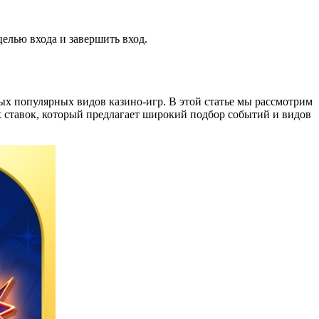
целью входа и завершить вход.
ых популярных видов казино-игр. В этой статье мы рассмотрим
х ставок, который предлагает широкий подбор событий и видов