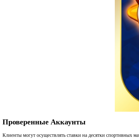
Проверенные Аккаунты
Клиенты могут осуществлять ставки на десятки спортивных мат