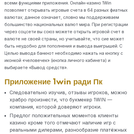
всеми функциями приложения. Онлайн-казино 1Win
позволяет открывать игровые счета в 64 разных фиатных
валютах; данное означает, словно мы поддерживаем
большинство национальных валют мира. При регистрации
через соцсети вы союз можете открыть игровой счет в
валюте не своей страны, но учитывайте, что сие может
быть неудобно для пополнения и вывода выигрышей. С
Целью вывода банкнот необходимо нажать на кнопку с
иконкой «человечек» (кнопка личного кабинета) и
выбираете «Вывод средств».
Приложение 1win ради Пк
Следовательно изучив, отзывы игроков, можно
храбро произнести, что букмекер 1WIN —
компания, которой доверяют игроки.
Предлог положительных моментов клиенты
казино кроме того отмечают наличие игр с
реальными дилерами, разнообразие платёжных