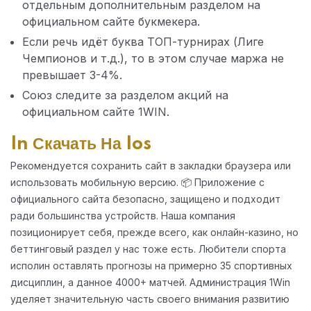
отдельным дополнительным разделом на
официальном сайте букмекера.
Если речь идёт буква ТОП-турнирах (Лиге
Чемпионов и т.д.), то в этом случае маржа не
превышает 3-4%.
Союз следите за разделом акций на
официальном сайте 1WIN.
In Скачать На Ios
Рекомендуется сохранить сайт в закладки браузера или
использовать мобильную версию. 📦 Приложение с
официального сайта безопасно, защищено и подходит
ради большинства устройств. Наша компания
позиционирует себя, прежде всего, как онлайн-казино, но
беттинговый раздел у нас тоже есть. Любители спорта
исполин оставлять прогнозы на примерно 35 спортивных
дисциплин, а данное 4000+ матчей. Администрация 1Win
уделяет значительную часть своего внимания развитию