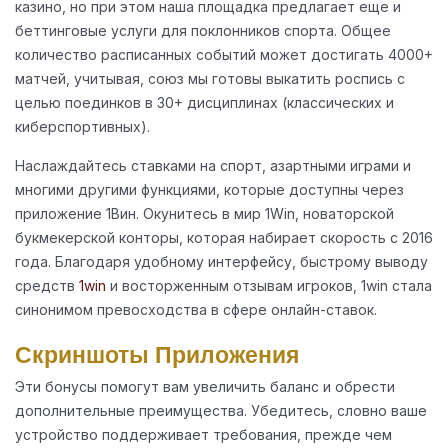
казино, но при этом наша площадка предлагает еще и
беттинговые услуги для поклонников спорта. Общее
количество расписанных событий может достигать 4000+
матчей, учитывая, союз мы готовы выкатить роспись с
целью поединков в 30+ дисциплинах (классических и
киберспортивных).
Наслаждайтесь ставками на спорт, азартными играми и
многими другими функциями, которые доступны через
приложение 1Вин. Окунитесь в мир 1Win, новаторской
букмекерской конторы, которая набирает скорость с 2016
года. Благодаря удобному интерфейсу, быстрому выводу
средств
1win
и восторженным отзывам игроков, 1win стала
синонимом превосходства в сфере онлайн-ставок.
Скриншоты Приложения
Эти бонусы помогут вам увеличить баланс и обрести
дополнительные преимущества. Убедитесь, словно ваше
устройство поддерживает требования, прежде чем