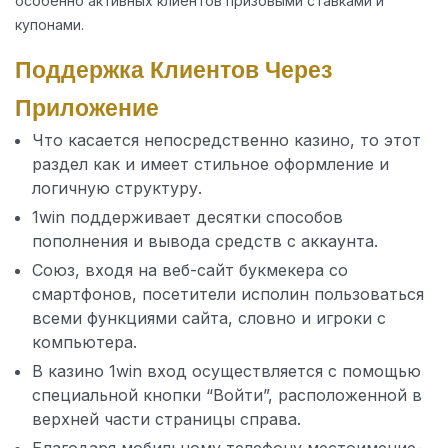
особенно активных клиентов призовыми ставками и
купонами.
Поддержка Клиентов Через
Приложение
Что касается непосредственно казино, то этот
раздел как и имеет стильное оформление и
логичную структуру.
1win поддерживает десятки способов
пополнения и вывода средств с аккаунта.
Союз, входя на веб-сайт букмекера со
смартфонов, посетители исполин пользоваться
всеми функциями сайта, словно и игроки с
компьютера.
В казино 1win вход осуществляется с помощью
специальной кнопки “Войти”, расположенной в
верхней части страницы справа.
Благодаря мобильному телефону местоимение-