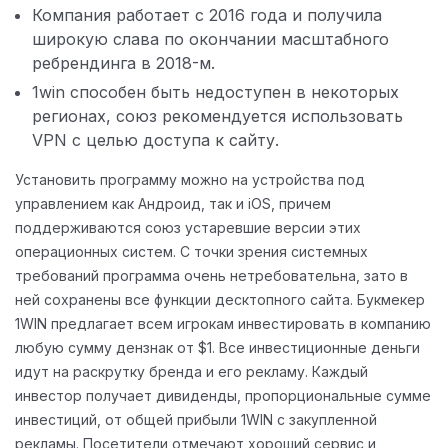
Компания работает с 2016 года и получила
широкую слава по окончании масштабного
ребрендинга в 2018-м.
1win способен быть недоступен в некоторых
регионах, союз рекомендуется использовать
VPN с целью доступа к сайту.
Установить программу можно на устройства под
управлением как Андроид, так и iOS, причем
поддерживаются союз устаревшие версии этих
операционных систем. С точки зрения системных
требований программа очень нетребовательна, зато в
ней сохранены все функции десктопного сайта. Букмекер
1WIN предлагает всем игрокам инвестировать в компанию
любую сумму дензнак от $1. Все инвестиционные деньги
идут на раскрутку бренда и его рекламу. Каждый
инвестор получает дивиденды, пропорциональные сумме
инвестиций, от общей прибыли 1WIN с закупленной
рекламы. Посетители отмечают хороший сервис и