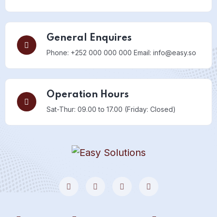
General Enquires
Phone: +252 000 000 000
Email: info@easy.so
Operation Hours
Sat-Thur: 09.00 to 17.00
(Friday: Closed)