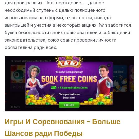
для проигравших. Подтверждение — данное
необходимый ступень с целью полноценного
использования платформы, в частности, вывода
выигрышей и участия в некоторых акциях. 1win заботится
буква безопасности своих пользователей и соблюдении
законодательства, союз сеанс проверки личности
обязательна ради всех.
Игры И Соре͏вновани͏я ͏- Больше͏
Шанс͏ов ради Победы