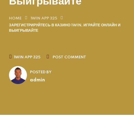
Выигрывайте
HOME
1WIN APP 325
ЗАРЕГИСТРИРУЙТЕСЬ В КАЗИНО 1WIN, ИГРАЙТЕ ОНЛАЙН И
ВЫИГРЫВАЙТЕ
1WIN APP 325
POST COMMENT
POSTED BY
admin