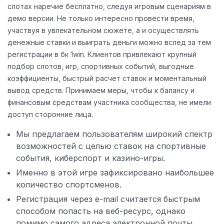
слотах наречие бесплатно, следуя игровым сценариям в
демо версии. Не только интересно провести время,
участвуя в увлекательном сюжете, а и осуществлять
денежные ставки и выиграть деньги можно вслед за тем
регистрации в бк 1win. Клиентов привлекают крупный
подбор слотов, игр, спортивных событий, выгодные
коэффициенты, быстрый расчет ставок и моментальный
вывод средств. Принимаем меры, чтобы к балансу и
финансовым средствам участника сообщества, не имели
доступ сторонние лица.
Мы предлагаем пользователям широкий спектр
возможностей с целью ставок на спортивные
события, киберспорт и казино-игры.
Именно в этой игре зафиксировано наибольшее
количество спортсменов.
Регистрация через e-mail считается быстрым
способом попасть на веб-ресурс, однако
помимо самого адреса электронной почты,