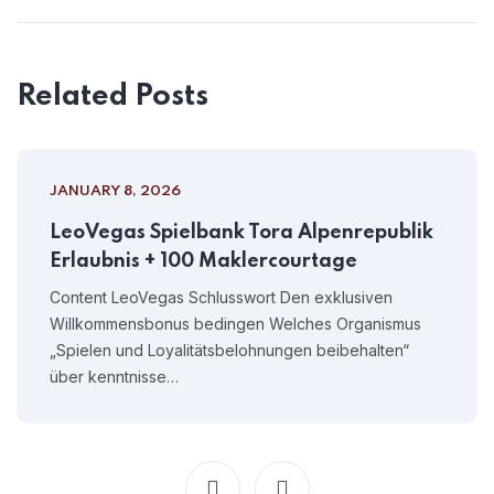
Related Posts
JANUARY 8, 2026
LeoVegas Spielbank Tora Alpenrepublik
Erlaubnis + 100 Maklercourtage
Content LeoVegas Schlusswort Den exklusiven
Willkommensbonus bedingen Welches Organismus
„Spielen und Loyalitätsbelohnungen beibehalten“
über kenntnisse…