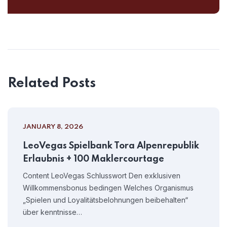
Related Posts
JANUARY 8, 2026
LeoVegas Spielbank Tora Alpenrepublik
Erlaubnis + 100 Maklercourtage
Content LeoVegas Schlusswort Den exklusiven
Willkommensbonus bedingen Welches Organismus
„Spielen und Loyalitätsbelohnungen beibehalten“
über kenntnisse…