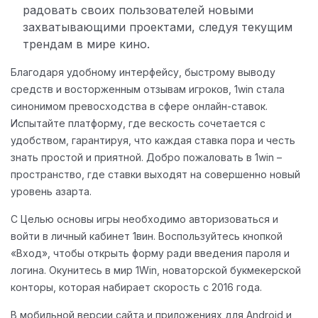
радовать своих пользователей новыми
захватывающими проектами, следуя текущим
трендам в мире кино.
Благодаря удобному интерфейсу, быстрому выводу
средств и восторженным отзывам игроков, 1win стала
синонимом превосходства в сфере онлайн-ставок.
Испытайте платформу, где вескость сочетается с
удобством, гарантируя, что каждая ставка пора и честь
знать простой и приятной. Добро пожаловать в 1win –
пространство, где ставки выходят на совершенно новый
уровень азарта.
С Целью основы игры необходимо авторизоваться и
войти в личный кабинет 1вин. Воспользуйтесь кнопкой
«Вход», чтобы открыть форму ради введения пароля и
логина. Окунитесь в мир 1Win, новаторской букмекерской
конторы, которая набирает скорость с 2016 года.
В мобильной версии сайта и приложениях для Android и