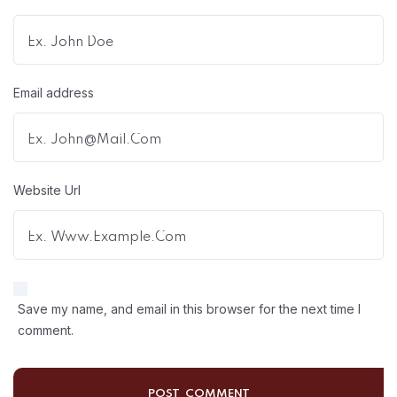
Email address
Website Url
Save my name, and email in this browser for the next time I
comment.