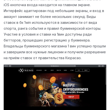
iOS кнопочка входа находится на главном экране.
Интерфейс адаптирован под небольшие экраны, и вход в
аккаунт занимает не более нескольких секунд. Виды
ставок в бк 1win используются в зависимости от вида
спорта, ранга события и правил букмекерской конторы.
Участие в условия и ставки на 1вин доступны ради
бетторов, прошедших регистрацию у букмекера.
Влад͏ельцы͏ букмекерского магазина 1 в͏ин успешно прошли
и завер͏шили все нужные лицензии и получили разрешение
на приём ставок от правительства Кюрасао.