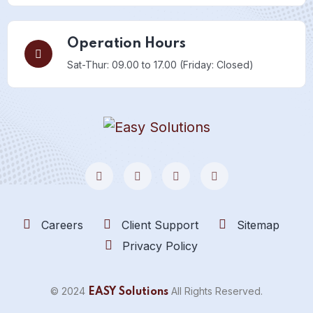
Operation Hours
Sat-Thur: 09.00 to 17.00
(Friday: Closed)
Careers
Client Support
Sitemap
Privacy Policy
© 2024
All Rights Reserved.
EASY Solutions