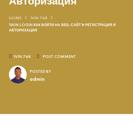
Авторизация
HOME
1VIN 768
1WIN LOGIN КАК ВОЙТИ НА ВЕБ-САЙТ ᐉ РЕГИСТРАЦИЯ И
АВТОРИЗАЦИЯ
1VIN 768
POST COMMENT
POSTED BY
admin