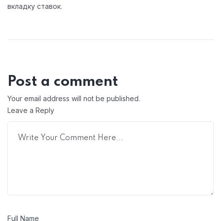
вкладку ставок.
Post a comment
Your email address will not be published.
Leave a Reply
Full Name