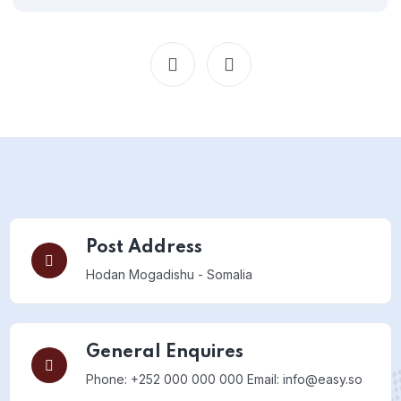
Post Address
Hodan
Mogadishu - Somalia
General Enquires
Phone: +252 000 000 000
Email: info@easy.so