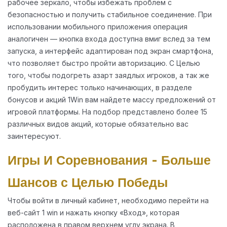
рабочее зеркало, чтобы избежать проблем с
безопасностью и получить стабильное соединение. При
использовании мобильного приложения операция
аналогичен — кнопка входа доступна вмиг вслед за тем
запуска, а интерфейс адаптирован под экран смартфона,
что позволяет быстро пройти авторизацию. С Целью
того, чтобы подогреть азарт заядлых игроков, а так же
пробудить интерес только начинающих, в разделе
бонусов и акций 1Win вам найдете массу предложений от
игровой платформы. На подбор представлено более 15
различных видов акций, которые обязательно вас
заинтересуют.
Игры И Соре͏вновани͏я ͏- Больше͏
Шанс͏ов с Целью Победы
Чтобы войти в личный кабинет, необходимо перейти на
веб-сайт 1 win и нажать кнопку «Вход», которая
расположена в правом верхнем углу экрана. В