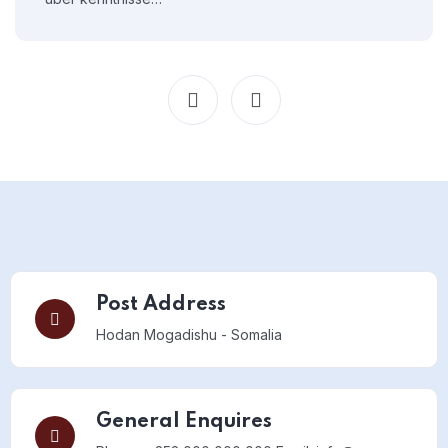
Post Address
Hodan
Mogadishu - Somalia
General Enquires