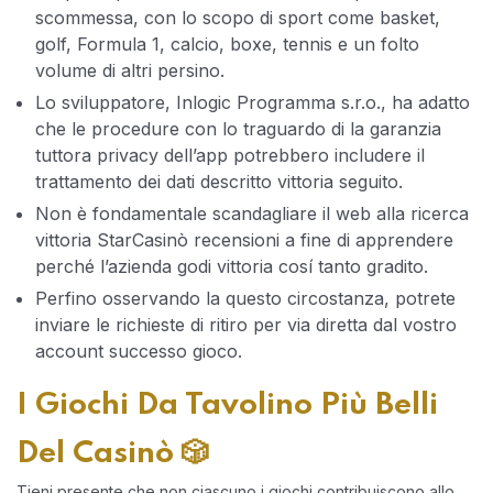
scommessa, con lo scopo di sport come basket,
golf, Formula 1, calcio, boxe, tennis e un folto
volume di altri persino.
Lo sviluppatore, Inlogic Programma s.r.o., ha adatto
che le procedure con lo traguardo di la garanzia
tuttora privacy dell’app potrebbero includere il
trattamento dei dati descritto vittoria seguito.
Non è fondamentale scandagliare il web alla ricerca
vittoria StarCasinò recensioni a fine di apprendere
perché l’azienda godi vittoria cosí tanto gradito.
Perfino osservando la questo circostanza, potrete
inviare le richieste di ritiro per via diretta dal vostro
account successo gioco.
I Giochi Da Tavolino Più Belli
Del Casinò 🎲
Tieni presente che non ciascuno i giochi contribuiscono allo