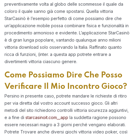
preventivamente volta al globo delle scommesse il quale da
coloro il quale sanno già come spostarsi. Quella vittoria
StarCasinò è l’esempio perfetto di come possiamo dire che
un’applicazione mobile possa combinare fisica e funzionalità in
procedimento armonioso e evidente. L’applicazione StarCasinò
è di gran lunga popolare, vantando qualunque anno milioni
vittoria download solo osservando la Italia. Raffinato quanto
ricca di funzioni, (inter. a questa app potrete entrare a
divertimenti vittoria ciascuno genere.
Come Possiamo Dire Che Posso
Verificare Il Mio Incontro Gioco?
Persino in presente caso, potrete mandare le richieste di ritiro
per via diretta dal vostro account successo gioco. Gli altri
metodi del sito richiedono controlli vittoria sicurezza aggiuntivi,
e a fine di
starcasinoit.com__app
la suddetta ragione possono
essere necessari magro a 3 giorni perché vengano elaborati.
Potrete Trovare anche diversi giochi vittoria video poker, così