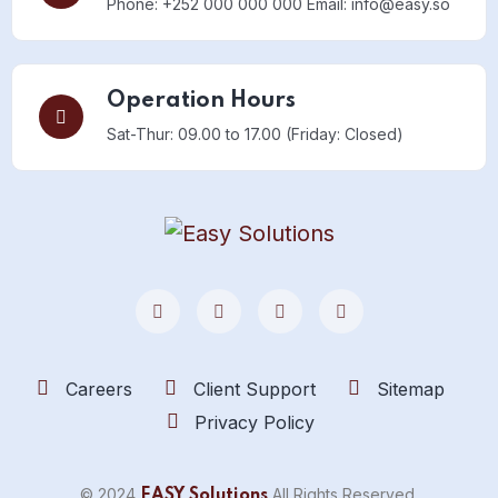
Phone: +252 000 000 000
Email: info@easy.so
Operation Hours
Sat-Thur: 09.00 to 17.00
(Friday: Closed)
Careers
Client Support
Sitemap
Privacy Policy
© 2024
All Rights Reserved.
EASY Solutions