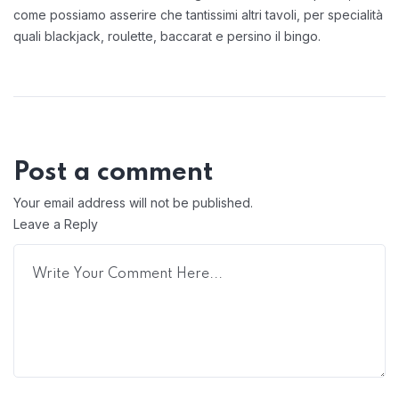
come possiamo asserire che tantissimi altri tavoli, per specialità
quali blackjack, roulette, baccarat e persino il bingo.
Post a comment
Your email address will not be published.
Leave a Reply