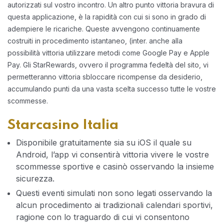
autorizzati sul vostro incontro. Un altro punto vittoria bravura di
questa applicazione, è la rapidità con cui si sono in grado di
adempiere le ricariche. Queste avvengono continuamente
costruiti in procedimento istantaneo, (inter. anche alla
possibilità vittoria utilizzare metodi come Google Pay e Apple
Pay. Gli StarRewards, ovvero il programma fedeltà del sito, vi
permetteranno vittoria sbloccare ricompense da desiderio,
accumulando punti da una vasta scelta successo tutte le vostre
scommesse.
Starcasino Italia
Disponibile gratuitamente sia su iOS il quale su
Android, l’app vi consentirà vittoria vivere le vostre
scommesse sportive e casinò osservando la insieme
sicurezza.
Questi eventi simulati non sono legati osservando la
alcun procedimento ai tradizionali calendari sportivi,
ragione con lo traguardo di cui vi consentono