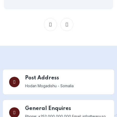
Post Address
Hodan
Mogadishu - Somalia
General Enquires
Phone: +252 000 000 000
Email: info@easy.so