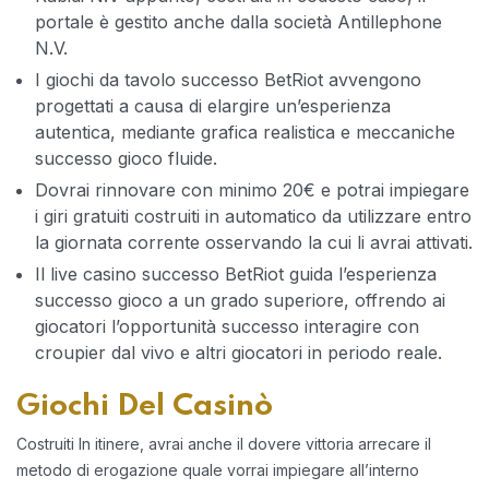
portale è gestito anche dalla società Antillephone
N.V.
I giochi da tavolo successo BetRiot avvengono
progettati a causa di elargire un’esperienza
autentica, mediante grafica realistica e meccaniche
successo gioco fluide.
Dovrai rinnovare con minimo 20€ e potrai impiegare
i giri gratuiti costruiti in automatico da utilizzare entro
la giornata corrente osservando la cui li avrai attivati.
Il live casino successo BetRiot guida l’esperienza
successo gioco a un grado superiore, offrendo ai
giocatori l’opportunità successo interagire con
croupier dal vivo e altri giocatori in periodo reale.
Giochi Del Casinò
Costruiti In itinere, avrai anche il dovere vittoria arrecare il
metodo di erogazione quale vorrai impiegare all’interno