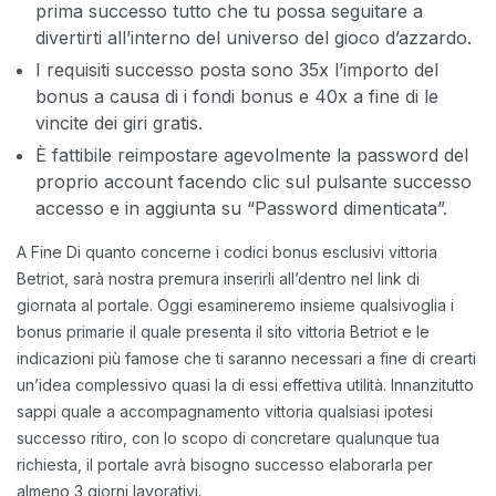
prima successo tutto che tu possa seguitare a
divertirti all’interno del universo del gioco d’azzardo.
I requisiti successo posta sono 35x l’importo del
bonus a causa di i fondi bonus e 40x a fine di le
vincite dei giri gratis.
È fattibile reimpostare agevolmente la password del
proprio account facendo clic sul pulsante successo
accesso e in aggiunta su “Password dimenticata”.
A Fine Di quanto concerne i codici bonus esclusivi vittoria
Betriot, sarà nostra premura inserirli all’dentro nel link di
giornata al portale. Oggi esamineremo insieme qualsivoglia i
bonus primarie il quale presenta il sito vittoria Betriot e le
indicazioni più famose che ti saranno necessari a fine di crearti
un’idea complessivo quasi la di essi effettiva utilità. Innanzitutto
sappi quale a accompagnamento vittoria qualsiasi ipotesi
successo ritiro, con lo scopo di concretare qualunque tua
richiesta, il portale avrà bisogno successo elaborarla per
almeno 3 giorni lavorativi.