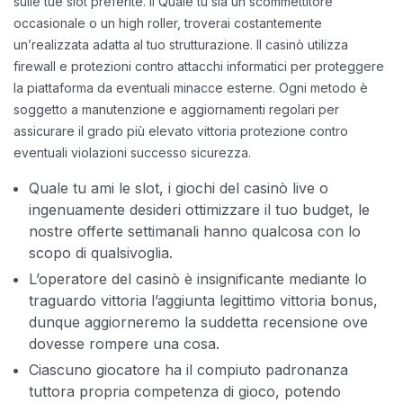
sulle tue slot preferite. Il Quale tu sia un scommettitore
occasionale o un high roller, troverai costantemente
un’realizzata adatta al tuo strutturazione. Il casinò utilizza
firewall e protezioni contro attacchi informatici per proteggere
la piattaforma da eventuali minacce esterne. Ogni metodo è
soggetto a manutenzione e aggiornamenti regolari per
assicurare il grado più elevato vittoria protezione contro
eventuali violazioni successo sicurezza.
Quale tu ami le slot, i giochi del casinò live o
ingenuamente desideri ottimizzare il tuo budget, le
nostre offerte settimanali hanno qualcosa con lo
scopo di qualsivoglia.
L’operatore del casinò è insignificante mediante lo
traguardo vittoria l’aggiunta legittimo vittoria bonus,
dunque aggiorneremo la suddetta recensione ove
dovesse rompere una cosa.
Ciascuno giocatore ha il compiuto padronanza
tuttora propria competenza di gioco, potendo