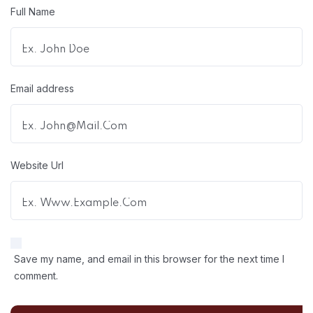
Full Name
Email address
Website Url
Save my name, and email in this browser for the next time I
comment.