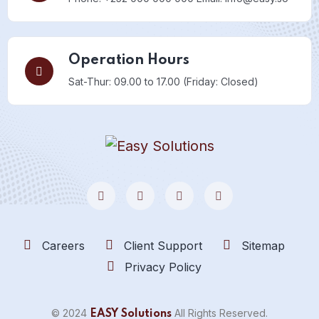
Operation Hours
Sat-Thur: 09.00 to 17.00
(Friday: Closed)
Careers
Client Support
Sitemap
Privacy Policy
© 2024
All Rights Reserved.
EASY Solutions