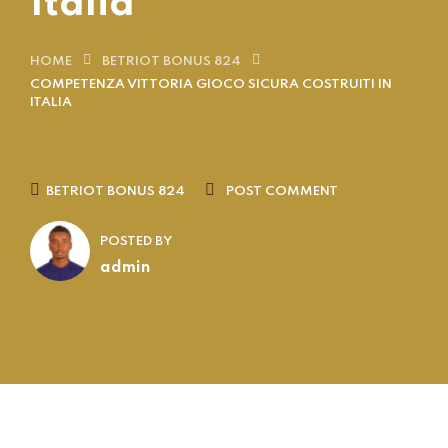
Italia
HOME
BETRIOT BONUS 824
COMPETENZA VITTORIA GIOCO SICURA COSTRUITI IN
ITALIA
BETRIOT BONUS 824
POST COMMENT
POSTED BY
admin