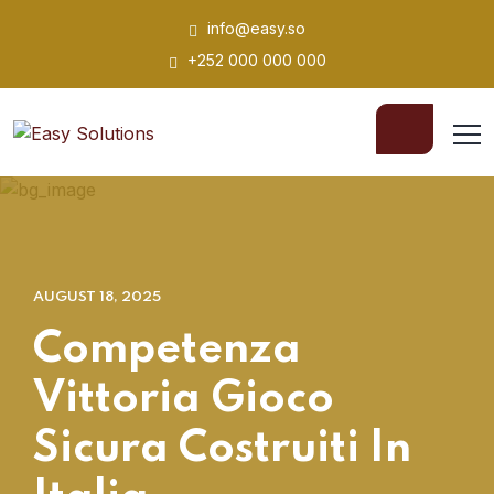
info@easy.so
+252 000 000 000
AUGUST 18, 2025
Competenza
Vittoria Gioco
Sicura Costruiti In