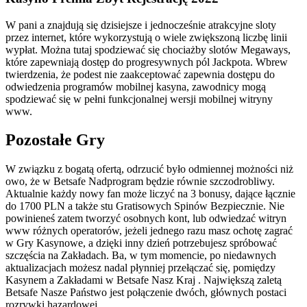
W pani a znajdują się dzisiejsze i jednocześnie atrakcyjne sloty
przez internet, które wykorzystują o wiele zwiększoną liczbę linii
wypłat. Można tutaj spodziewać się chociażby slotów Megaways,
które zapewniają dostęp do progresywnych pól Jackpota. Wbrew
twierdzenia, że podest nie zaakceptować zapewnia dostępu do
odwiedzenia programów mobilnej kasyna, zawodnicy mogą
spodziewać się w pełni funkcjonalnej wersji mobilnej witryny
www.
Pozostałe Gry
W związku z bogatą ofertą, odrzucić było odmiennej możności niż
owo, że w Betsafe Nadprogram będzie równie szczodrobliwy.
Aktualnie każdy nowy fan może liczyć na 3 bonusy, dające łącznie
do 1700 PLN a także stu Gratisowych Spinów Bezpiecznie. Nie
powinieneś zatem tworzyć osobnych kont, lub odwiedzać witryn
www różnych operatorów, jeżeli jednego razu masz ochotę zagrać
w Gry Kasynowe, a dzięki inny dzień potrzebujesz spróbować
szczęścia na Zakładach. Ba, w tym momencie, po niedawnych
aktualizacjach możesz nadal płynniej przełączać się, pomiędzy
Kasynem a Zakładami w Betsafe Nasz Kraj . Największą zaletą
Betsafe Nasze Państwo jest połączenie dwóch, głównych postaci
rozrywki hazardowej.