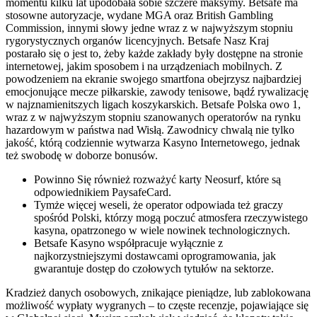
momentu kilku lat upodobała sobie szczere maksymy. Betsafe ma
stosowne autoryzacje, wydane MGA oraz British Gambling
Commission, innymi słowy jedne wraz z w najwyższym stopniu
rygorystycznych organów licencyjnych. Betsafe Nasz Kraj
postarało się o jest to, żeby każde zakłady były dostępne na stronie
internetowej, jakim sposobem i na urządzeniach mobilnych. Z
powodzeniem na ekranie swojego smartfona obejrzysz najbardziej
emocjonujące mecze piłkarskie, zawody tenisowe, bądź rywalizację
w najznamienitszych ligach koszykarskich. Betsafe Polska owo 1,
wraz z w najwyższym stopniu szanowanych operatorów na rynku
hazardowym w państwa nad Wisłą. Zawodnicy chwalą nie tylko
jakość, którą codziennie wytwarza Kasyno Internetowego, jednak
też swobodę w doborze bonusów.
Powinno Się również rozważyć karty Neosurf, które są
odpowiednikiem PaysafeCard.
Tymże więcej weseli, że operator odpowiada też graczy
spośród Polski, którzy mogą poczuć atmosfera rzeczywistego
kasyna, opatrzonego w wiele nowinek technologicznych.
Betsafe Kasyno współpracuje wyłącznie z
najkorzystniejszymi dostawcami oprogramowania, jak
gwarantuje dostęp do czołowych tytułów na sektorze.
Kradzież danych osobowych, znikające pieniądze, lub zablokowana
możliwość wypłaty wygranych – to częste recenzje, pojawiające się