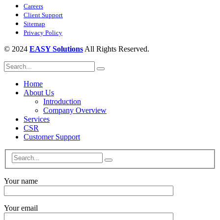
Careers
Client Support
Sitemap
Privacy Policy
© 2024
EASY Solutions
All Rights Reserved.
Home
About Us
Introduction
Company Overview
Services
CSR
Customer Support
Your name
Your email