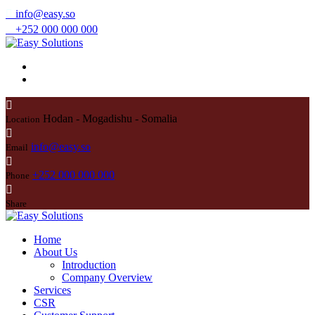
info@easy.so
+252 000 000 000
Hodan - Mogadishu - Somalia
Location
info@easy.so
Email
+252 000 000 000
Phone
Share
Home
About Us
Introduction
Company Overview
Services
CSR