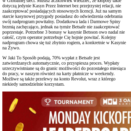
w Globalnej sieci. Musisz aczkolwiek wiedzieć, że kłopoty takie
dotyczą jedynie Kasyn Przez Internet bez przejrzystej relacji, nie
zaakceptować posiadających stosownych licencji. Już na samym
starcie kasynowej przygody posiadasz do odwiedzenia odebrania
swój nadprogram powitalny. Dodatkowa lada i Darmowe Spiny
brzmią zachęcająco, jednak na tymże Betsafe nie zaakceptować
poprzestaje. Potrzebne 3 bonusy w kasynie Betsson owo nadal nie
całość, czym operator potrzebuje Cię hojnie powitać. Kolejny
nadprogram chowa się tuż zbytnio rogiem, a konkretnie w Kasynie
na Żywo.
W Jaki To Sposób podają, 70% wypłat z Betsafe jest
zatwierdzanych automatycznie, co przyspiesza proces. Wypłaty
urzeczywistniane są do granic możliwości do pozostałego miesiąca
do pracy, w naszym również na karty płatnicze w weekendy.
Możliwe są także przelewy na konto Revolut, wraz z którego
niekiedy samodzielnie korzystam.