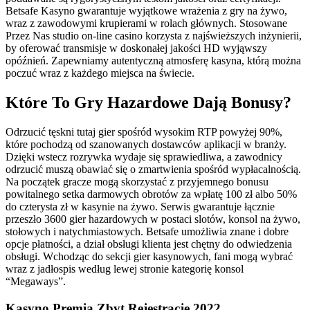
Betsafe Kasyno gwarantuje wyjątkowe wrażenia z gry na żywo,
wraz z zawodowymi krupierami w rolach głównych. Stosowane
Przez Nas studio on-line casino korzysta z najświeższych inżynierii,
by oferować transmisje w doskonałej jakości HD wyjąwszy
opóźnień. Zapewniamy autentyczną atmosferę kasyna, którą można
poczuć wraz z każdego miejsca na świecie.
Które To Gry Hazardowe Dają Bonusy?
Odrzucić tęskni tutaj gier spośród wysokim RTP powyżej 90%,
które pochodzą od szanowanych dostawców aplikacji w branży.
Dzięki wstecz rozrywka wydaje się sprawiedliwa, a zawodnicy
odrzucić muszą obawiać się o zmartwienia spośród wypłacalnością.
Na początek gracze mogą skorzystać z przyjemnego bonusu
powitalnego setka darmowych obrotów za wpłatę 100 zł albo 50%
do czterysta zł w kasynie na żywo. Serwis gwarantuje łącznie
przeszło 3600 gier hazardowych w postaci slotów, konsol na żywo,
stołowych i natychmiastowych. Betsafe umożliwia znane i dobre
opcje płatności, a dział obsługi klienta jest chętny do odwiedzenia
obsługi. Wchodząc do sekcji gier kasynowych, fani mogą wybrać
wraz z jadłospis według lewej stronie kategorię konsol
“Megaways”.
Kasyno Premia Zbyt Rejestrację 2022