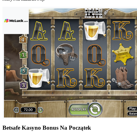
Betsafe Kasyno Bonus Na Początek