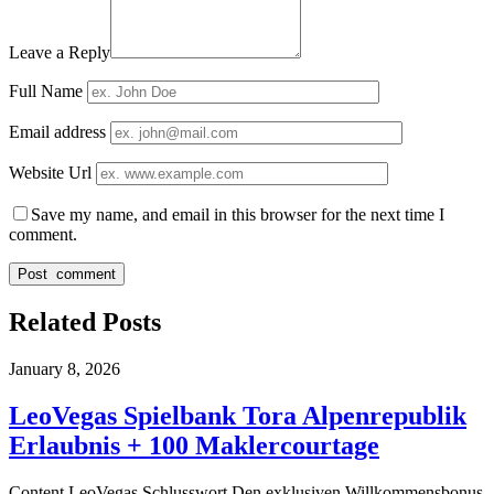
Leave a Reply
Full Name
Email address
Website Url
Save my name, and email in this browser for the next time I
comment.
Related Posts
January 8, 2026
LeoVegas Spielbank Tora Alpenrepublik
Erlaubnis + 100 Maklercourtage
Content LeoVegas Schlusswort Den exklusiven Willkommensbonus