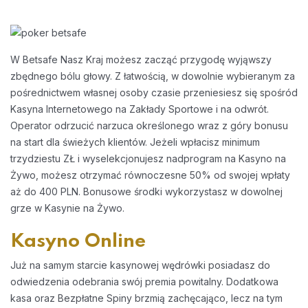
W Betsafe Nasz Kraj możesz zacząć przygodę wyjąwszy
zbędnego bólu głowy. Z łatwością, w dowolnie wybieranym za
pośrednictwem własnej osoby czasie przeniesiesz się spośród
Kasyna Internetowego na Zakłady Sportowe i na odwrót.
Operator odrzucić narzuca określonego wraz z góry bonusu
na start dla świeżych klientów. Jeżeli wpłacisz minimum
trzydziestu ZŁ i wyselekcjonujesz nadprogram na Kasyno na
Żywo, możesz otrzymać równoczesne 50% od swojej wpłaty
aż do 400 PLN. Bonusowe środki wykorzystasz w dowolnej
grze w Kasynie na Żywo.
Kasyno Online
Już na samym starcie kasynowej wędrówki posiadasz do
odwiedzenia odebrania swój premia powitalny. Dodatkowa
kasa oraz Bezpłatne Spiny brzmią zachęcająco, lecz na tym