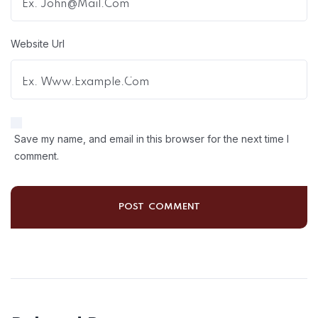
Website Url
Save my name, and email in this browser for the next time I
comment.