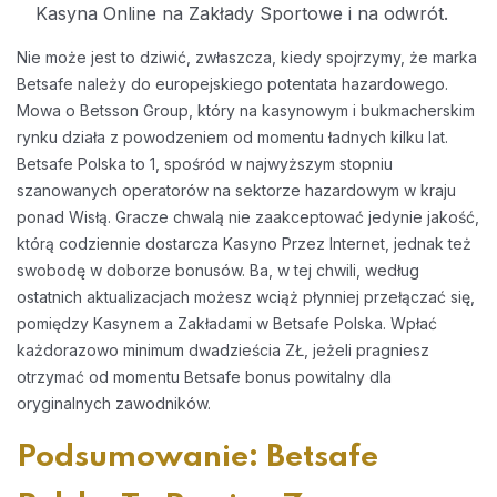
Kasyna Online na Zakłady Sportowe i na odwrót.
Nie może jest to dziwić, zwłaszcza, kiedy spojrzymy, że marka
Betsafe należy do europejskiego potentata hazardowego.
Mowa o Betsson Group, który na kasynowym i bukmacherskim
rynku działa z powodzeniem od momentu ładnych kilku lat.
Betsafe Polska to 1, spośród w najwyższym stopniu
szanowanych operatorów na sektorze hazardowym w kraju
ponad Wisłą. Gracze chwalą nie zaakceptować jedynie jakość,
którą codziennie dostarcza Kasyno Przez Internet, jednak też
swobodę w doborze bonusów. Ba, w tej chwili, według
ostatnich aktualizacjach możesz wciąż płynniej przełączać się,
pomiędzy Kasynem a Zakładami w Betsafe Polska. Wpłać
każdorazowo minimum dwadzieścia ZŁ, jeżeli pragniesz
otrzymać od momentu Betsafe bonus powitalny dla
oryginalnych zawodników.
Podsumowanie: Betsafe