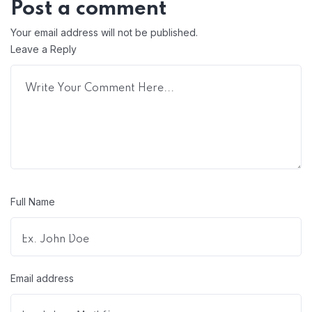
Post a comment
Your email address will not be published.
Leave a Reply
Full Name
Email address