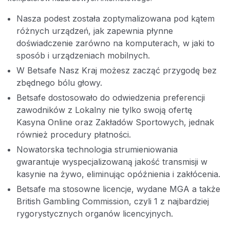
Nasza podest została zoptymalizowana pod kątem
różnych urządzeń, jak zapewnia płynne
doświadczenie zarówno na komputerach, w jaki to
sposób i urządzeniach mobilnych.
W Betsafe Nasz Kraj możesz zacząć przygodę bez
zbędnego bólu głowy.
Betsafe dostosowało do odwiedzenia preferencji
zawodników z Lokalny nie tylko swoją ofertę
Kasyna Online oraz Zakładów Sportowych, jednak
również procedury płatności.
Nowatorska technologia strumieniowania
gwarantuje wyspecjalizowaną jakość transmisji w
kasynie na żywo, eliminując opóźnienia i zakłócenia.
Betsafe ma stosowne licencje, wydane MGA a także
British Gambling Commission, czyli 1 z najbardziej
rygorystycznych organów licencyjnych.