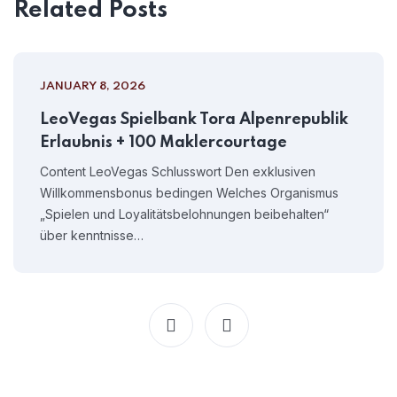
Related Posts
JANUARY 8, 2026
LeoVegas Spielbank Tora Alpenrepublik
Erlaubnis + 100 Maklercourtage
Content LeoVegas Schlusswort Den exklusiven
Willkommensbonus bedingen Welches Organismus
„Spielen und Loyalitätsbelohnungen beibehalten“
über kenntnisse…