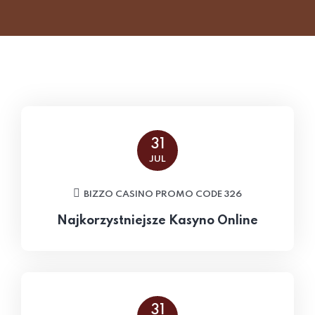
31
JUL
BIZZO CASINO PROMO CODE 326
Najkorzystniejsze Kasyno Online
31