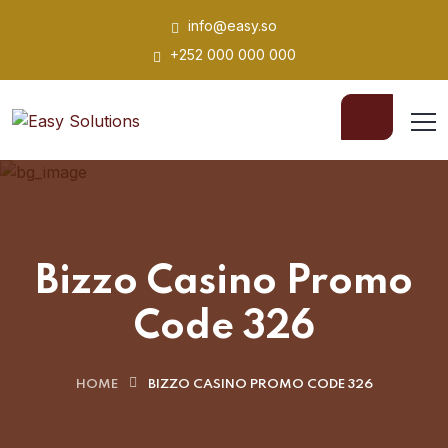
info@easy.so
+252 000 000 000
Bizzo Casino Promo
Code 326
HOME
BIZZO CASINO PROMO CODE 326