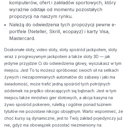
komputerów, ofert i zakładów sportowych, który
wyraźnie odstaje od momentu pozostałych
propozycji na naszym rynku.
Należą do odwiedzenia tych propozycji pewne e-
portfele (Neteller, Skrill, ecopayz) i karty Visa,
Mastercard.
Doskonałe sloty, video sloty, sloty spośród jackpotem, sloty
wraz z progresywnym jackpotem a także sloty 3D — jak
jedynie przyjdzie Ci do odwiedzenia głowy, wyszukasz w tym
miejscu. Jest To tu możesz spróbować swoich sił na setkach
żywych i niezapomnianych automatów do zabawy i jaki ma
świadomość, może trafić jedną spośród tych potrójnych
siódemek na prędko obracających się bębnach. Jest w tym
miejscu także mnóstwo gier stołowych, a akcja kasyna na
żywo spośród pokerem, ruletką i ogólnie ponad tuzinem
tytułów nie pozostawi nikogo obojętnym. Warto wspomnieć, że
choć kursy są dynamiczne, jest to Twój zakład pojedynczy już
nie, gdyż ma obowiązek pozostać niezmieniony na