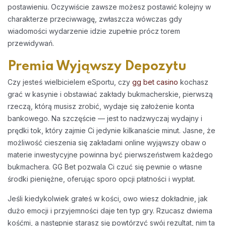
postawieniu. Oczywiście zawsze możesz postawić kolejny w
charakterze przeciwwagę, zwłaszcza wówczas gdy
wiadomości wydarzenie idzie zupełnie prócz torem
przewidywań.
Premia Wyjąwszy Depozytu
Czy jesteś wielbicielem eSportu, czy
gg bet casino
kochasz
grać w kasynie i obstawiać zakłady bukmacherskie, pierwszą
rzeczą, którą musisz zrobić, wydaje się założenie konta
bankowego. Na szczęście — jest to nadzwyczaj wydajny i
prędki tok, który zajmie Ci jedynie kilkanaście minut. Jasne, że
możliwość cieszenia się zakładami online wyjąwszy obaw o
materie inwestycyjne powinna być pierwszeństwem każdego
bukmachera. GG Bet pozwala Ci czuć się pewnie o własne
środki pieniężne, oferując sporo opcji płatności i wypłat.
Jeśli kiedykolwiek grałeś w kości, owo wiesz dokładnie, jak
dużo emocji i przyjemności daje ten typ gry. Rzucasz dwiema
kośćmi, a następnie starasz się powtórzyć swój rezultat, nim ta