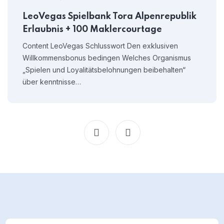
LeoVegas Spielbank Tora Alpenrepublik
Erlaubnis + 100 Maklercourtage
Content LeoVegas Schlusswort Den exklusiven
Willkommensbonus bedingen Welches Organismus
„Spielen und Loyalitätsbelohnungen beibehalten“
über kenntnisse…