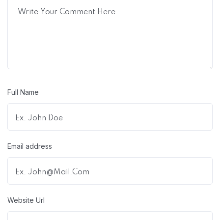
Full Name
Email address
Website Url