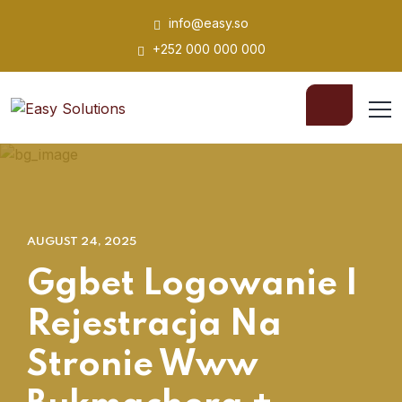
info@easy.so
+252 000 000 000
AUGUST 24, 2025
Ggbet Logowanie I
Rejestracja Na
Stronie Www