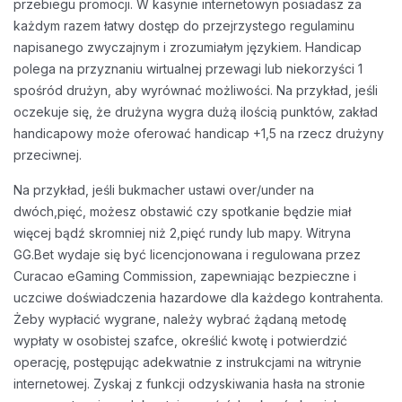
przebiegu promocji. W kasynie internetowyn posiadasz za
każdym razem łatwy dostęp do przejrzystego regulaminu
napisanego zwyczajnym i zrozumiałym językiem. Handicap
polega na przyznaniu wirtualnej przewagi lub niekorzyści 1
spośród drużyn, aby wyrównać możliwości. Na przykład, jeśli
oczekuje się, że drużyna wygra dużą ilością punktów, zakład
handicapowy może oferować handicap +1,5 na rzecz drużyny
przeciwnej.
Na przykład, jeśli bukmacher ustawi over/under na
dwóch,pięć, możesz obstawić czy spotkanie będzie miał
więcej bądź skromniej niż 2,pięć rundy lub mapy. Witryna
GG.Bet wydaje się być licencjonowana i regulowana przez
Curacao eGaming Commission, zapewniając bezpieczne i
uczciwe doświadczenia hazardowe dla każdego kontrahenta.
Żeby wypłacić wygrane, należy wybrać żądaną metodę
wypłaty w osobistej szafce, określić kwotę i potwierdzić
operację, postępując adekwatnie z instrukcjami na witrynie
internetowej. Zyskaj z funkcji odzyskiwania hasła na stronie