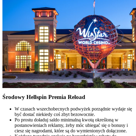
Środowy Hellspin Premia Reload
W czasach wszechobecnych podwyżek porządnie wydaje się
być dostać niekiedy coś zbyt bezowocnie.
Po prostu doładuj saldo minimalną kwotą określoną w
postanowieniach reklamy, żeby móc ubiegać się o bonusy i
ciesz się nagrodami, które są do wymienionych dołączone.