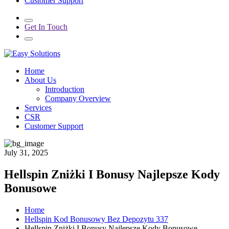
Customer Support
Get In Touch
Home
About Us
Introduction
Company Overview
Services
CSR
Customer Support
July 31, 2025
Hellspin Zniżki I Bonusy Najlepsze Kody
Bonusowe
Home
Hellspin Kod Bonusowy Bez Depozytu 337
Hellspin Zniżki I Bonusy Najlepsze Kody Bonusowe