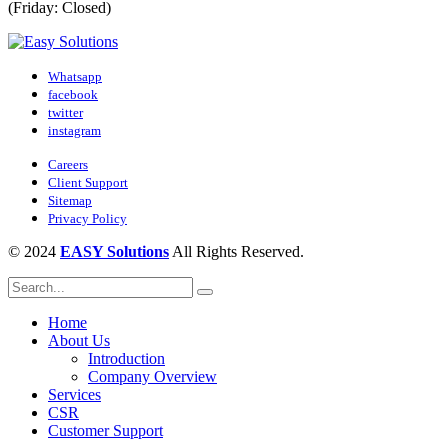
(Friday: Closed)
Whatsapp
facebook
twitter
instagram
Careers
Client Support
Sitemap
Privacy Policy
© 2024
EASY Solutions
All Rights Reserved.
Home
About Us
Introduction
Company Overview
Services
CSR
Customer Support