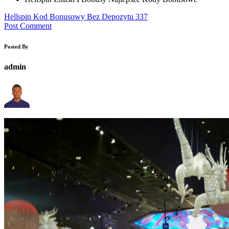
Hellspin Kod Bonusowy Bez Depozytu 337
Post Comment
Posted By
admin