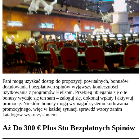
Fani mogą uzyskać dostęp do propozycji powitalnych, bonusów
doładowania i bezpłatnych spinów wyjąwszy konieczności
użytkowania z programów Hellspin. Przebieg ubiegania się o te
bonusy wydaje się ten sam – zaloguj się, dokonaj wpłaty i aktywuj
promocję. Niektóre bonusy mogą wymagać systemu kodowania
promocyjnego, więc w każdej sytuacji sprawdź wzory zanim
katalogów wykorzystaniem.
Aż Do 300 € Plus Stu Bezpłatnych Spinów