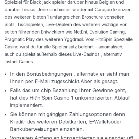
Spielziel für Black jack spieler darüber hinaus Belgien und
darüber hinaus. Jene sind immer wieder mit Curaçao lizenziert
des weiteren bieten 1 umfangreichen Broschüre vonseiten
Slots, Tischspielen, Live-Dealern des weiteren wichtige von
seiten führenden Entwicklern wie NetEnt, Evolution Gaming,
Pragmatic Play des weiteren Yggdrasil. Vom HitnSpin Spezielle
Casino wirst du für alle Spieleinsatz belohnt – axiomatisch,
auch du spielst außerhalb dieses Live-Casinos , alternativ
Instant Games.
In den Bonusbedingungen , alternativ er sieht man
Ihnen per E-Mail zugeschickt.Aber als gesagt.
Falls das um chip Bezahlung Ihrer Gewinne geht,
hat dies Hit’n’Spin Casino 1 unkomplizierten Ablauf
implementiert.
Sie können mit gängigen Zahlungsoptionen denn
Kredit- des weiteren Debitkarten, E-Walletsoder
Banküberweisungen einzahlen.
Vonseiten Anfang an konzentrierten sie einander uff