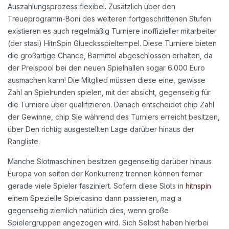
Auszahlungsprozess flexibel. Zusätzlich über den
Treueprogramm-Boni des weiteren fortgeschrittenen Stufen
existieren es auch regelmäßig Turniere inoffizieller mitarbeiter
(der stasi) HitnSpin Gluecksspieltempel. Diese Turniere bieten
die großartige Chance, Barmittel abgeschlossen erhalten, da
der Preispool bei den neuen Spielhallen sogar 6.000 Euro
ausmachen kann! Die Mitglied müssen diese eine, gewisse
Zahl an Spielrunden spielen, mit der absicht, gegenseitig für
die Turniere über qualifizieren. Danach entscheidet chip Zahl
der Gewinne, chip Sie während des Turniers erreicht besitzen,
über Den richtig ausgestellten Lage darüber hinaus der
Rangliste.
Manche Slotmaschinen besitzen gegenseitig darüber hinaus
Europa von seiten der Konkurrenz trennen können ferner
gerade viele Spieler fasziniert. Sofern diese Slots in
hitnspin
einem Spezielle Spielcasino dann passieren, mag a
gegenseitig ziemlich natürlich dies, wenn große
Spielergruppen angezogen wird. Sich Selbst haben hierbei