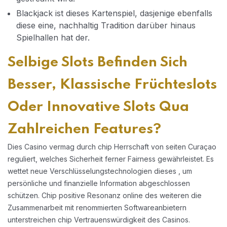
Blackjack ist dieses Kartenspiel, dasjenige ebenfalls
diese eine, nachhaltig Tradition darüber hinaus
Spielhallen hat der.
Selbige Slots Befinden Sich
Besser, Klassische Früchteslots
Oder Innovative Slots Qua
Zahlreichen Features?
Dies Casino vermag durch chip Herrschaft von seiten Curaçao
reguliert, welches Sicherheit ferner Fairness gewährleistet. Es
wettet neue Verschlüsselungstechnologien dieses , um
persönliche und finanzielle Information abgeschlossen
schützen. Chip positive Resonanz online des weiteren die
Zusammenarbeit mit renommierten Softwareanbietern
unterstreichen chip Vertrauenswürdigkeit des Casinos.