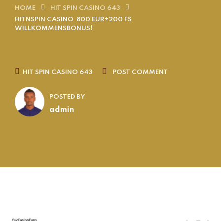
HOME
HIT SPIN CASINO 643
HITNSPIN CASINO ️ 800 EUR+200 FS
WILLKOMMENSBONUS!
HIT SPIN CASINO 643
POST COMMENT
POSTED BY
admin