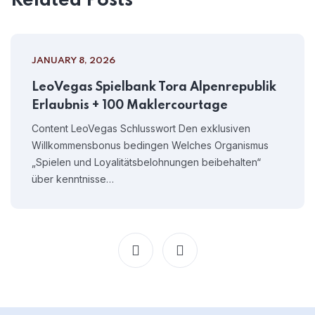
Related Posts
JANUARY 8, 2026
LeoVegas Spielbank Tora Alpenrepublik
Erlaubnis + 100 Maklercourtage
Content LeoVegas Schlusswort Den exklusiven
Willkommensbonus bedingen Welches Organismus
„Spielen und Loyalitätsbelohnungen beibehalten“
über kenntnisse…