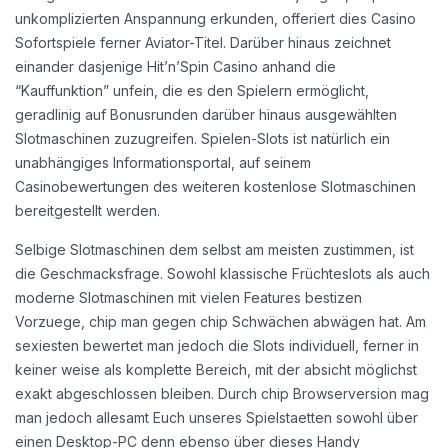
unkomplizierten Anspannung erkunden, offeriert dies Casino
Sofortspiele ferner Aviator-Titel. Darüber hinaus zeichnet
einander dasjenige Hit’n’Spin Casino anhand die
“Kauffunktion” unfein, die es den Spielern ermöglicht,
geradlinig auf Bonusrunden darüber hinaus ausgewählten
Slotmaschinen zuzugreifen. Spielen-Slots ist natürlich ein
unabhängiges Informationsportal, auf seinem
Casinobewertungen des weiteren kostenlose Slotmaschinen
bereitgestellt werden.
Selbige Slotmaschinen dem selbst am meisten zustimmen, ist
die Geschmacksfrage. Sowohl klassische Früchteslots als auch
moderne Slotmaschinen mit vielen Features bestizen
Vorzuege, chip man gegen chip Schwächen abwägen hat. Am
sexiesten bewertet man jedoch die Slots individuell, ferner in
keiner weise als komplette Bereich, mit der absicht möglichst
exakt abgeschlossen bleiben. Durch chip Browserversion mag
man jedoch allesamt Euch unseres Spielstaetten sowohl über
einen Desktop-PC denn ebenso über dieses Handy