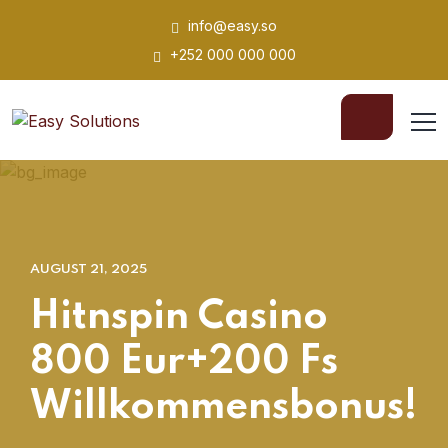
info@easy.so
+252 000 000 000
AUGUST 21, 2025
Hitnspin Casino ️
800 Eur+200 Fs
Willkommensbonus!