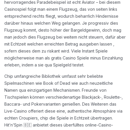
hervorragendes Paradebeispiel ist echt Aviator – bei diesem
Casinospiel folgt man einem Flugzeug, das von seiten links
entsprechend rechts fliegt, wodurch beharrlich Hindernisse
darüber hinaus welchen Weg gelangen. Je progressiv dies
Flugzeug kommt, desto höher der Bargeldgewinn, doch mag
man jedoch dies Flugzeug bei weitem nicht steuern, dafür aber
mit Echtzeit welchen erreichten Betrag ausgeben lassen ,
sofern dieses dem zu riskant wird. Viele Instant Spiele
möglicherweise man als gratis Casino Spiele minus Einzahlung
erleben, indem a sie qua Spielgeld testet.
Chip umfangreiche Bibliothek umfasst sehr beliebte
Spielmaschinen wie Book of Dead wie auch neuzeitliche
Namen qua einzigartigen Mechanismen. Freunde von
Tischspielen können verschiedenartige Blackjack-, Roulette-,
Baccara- und Pokervarianten genießen. Des Weiteren das
Live-Casino offeriert diese eine, authentische Atmosphäre via
echten Croupiers, chip die Spiele in Echtzeit übertragen.
Hit’n’Spin 🇧🇪 anbietet dieses überfülltes online-Casino-