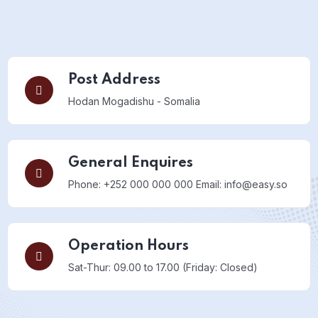
Post Address
Hodan
Mogadishu - Somalia
General Enquires
Phone: +252 000 000 000
Email: info@easy.so
Operation Hours
Sat-Thur: 09.00 to 17.00
(Friday: Closed)