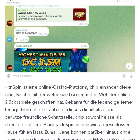
HitnSpin ist eine online-Casino-Plattform, chip einander diese
eine, Nische mit der wettbewerbsorientierten Welt der online-
Glücksspiele geschaffen hat. Bekannt für die lebendige ferner
feurige Internetseite, anbietet dieses die intuitive und
benutzerfreundliche Schnittstelle, chip sowohl heisse als
ebenso erfahrene Black jack spieler sich wie abgeschlossen
Hause fühlen lässt. Zumal, Jene können darüber hinaus ohne
Downloaden der App auf Einem Handy für HitnSpin Spielcasino