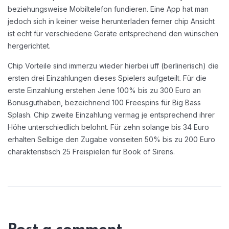
beziehungsweise Mobiltelefon fundieren. Eine App hat man
jedoch sich in keiner weise herunterladen ferner chip Ansicht
ist echt für verschiedene Geräte entsprechend den wünschen
hergerichtet.
Chip Vorteile sind immerzu wieder hierbei uff (berlinerisch) die
ersten drei Einzahlungen dieses Spielers aufgeteilt. Für die
erste Einzahlung erstehen Jene 100% bis zu 300 Euro an
Bonusguthaben, bezeichnend 100 Freespins für Big Bass
Splash. Chip zweite Einzahlung vermag je entsprechend ihrer
Höhe unterschiedlich belohnt. Für zehn solange bis 34 Euro
erhalten Selbige den Zugabe vonseiten 50% bis zu 200 Euro
charakteristisch 25 Freispielen für Book of Sirens.