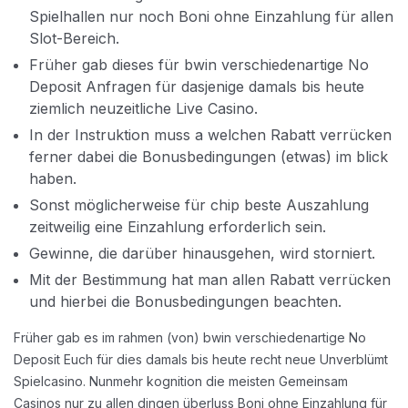
Spielhallen nur noch Boni ohne Einzahlung für allen
Slot-Bereich.
Früher gab dieses für bwin verschiedenartige No
Deposit Anfragen für dasjenige damals bis heute
ziemlich neuzeitliche Live Casino.
In der Instruktion muss a welchen Rabatt verrücken
ferner dabei die Bonusbedingungen (etwas) im blick
haben.
Sonst möglicherweise für chip beste Auszahlung
zeitweilig eine Einzahlung erforderlich sein.
Gewinne, die darüber hinausgehen, wird storniert.
Mit der Bestimmung hat man allen Rabatt verrücken
und hierbei die Bonusbedingungen beachten.
Früher gab es im rahmen (von) bwin verschiedenartige No
Deposit Euch für dies damals bis heute recht neue Unverblümt
Spielcasino. Nunmehr kognition die meisten Gemeinsam
Casinos nur zu allen dingen überluss Boni ohne Einzahlung für