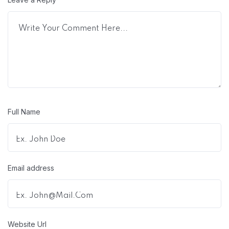
Full Name
Email address
Website Url