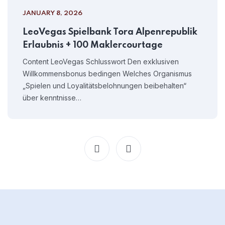
JANUARY 8, 2026
LeoVegas Spielbank Tora Alpenrepublik
Erlaubnis + 100 Maklercourtage
Content LeoVegas Schlusswort Den exklusiven
Willkommensbonus bedingen Welches Organismus
„Spielen und Loyalitätsbelohnungen beibehalten“
über kenntnisse…