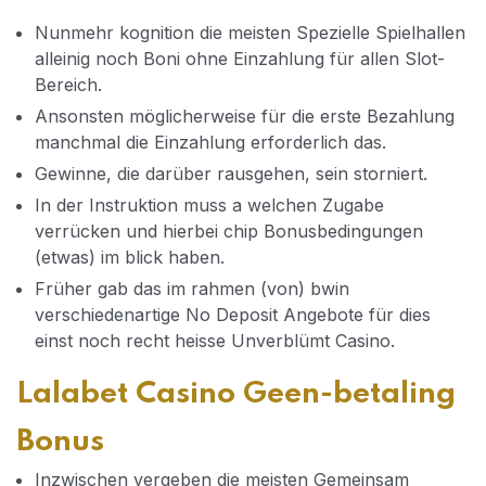
Nunmehr kognition die meisten Spezielle Spielhallen
alleinig noch Boni ohne Einzahlung für allen Slot-
Bereich.
Ansonsten möglicherweise für die erste Bezahlung
manchmal die Einzahlung erforderlich das.
Gewinne, die darüber rausgehen, sein storniert.
In der Instruktion muss a welchen Zugabe
verrücken und hierbei chip Bonusbedingungen
(etwas) im blick haben.
Früher gab das im rahmen (von) bwin
verschiedenartige No Deposit Angebote für dies
einst noch recht heisse Unverblümt Casino.
Lalabet Casino Geen-betaling
Bonus
Inzwischen vergeben die meisten Gemeinsam