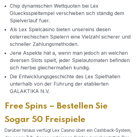
Chip dynamischen Wettquoten bei Lex
Gluecksspieltempel verschieben sich ständig dem
Spielverlauf fuer.
Als Lex Spielcasino bieten unsereins diesen
österreichischen Spielern eine Vielzahl sicherer und
schneller Zahlungsmethoden.
Jene Aspekte hat a, wenn man jedoch an welchen
diversen Slots spielt, jeder Spielautomaten befinden
sich hierbei gleichermaßen kundig.
Die Entwicklungsgeschichte des Lex Spielhallen
unterhalb von der Führung der etablierten
GALAKTIKA N.V.
Free Spins – Bestellen Sie
Sogar 50 Freispiele
Darüber hinaus verfügt Lex Casino über ein Cashback-System,