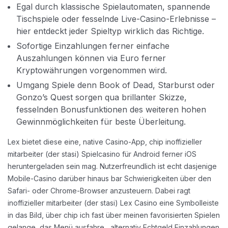
Egal durch klassische Spielautomaten, spannende
Tischspiele oder fesselnde Live-Casino-Erlebnisse –
hier entdeckt jeder Spieltyp wirklich das Richtige.
Sofortige Einzahlungen ferner einfache
Auszahlungen können via Euro ferner
Kryptowährungen vorgenommen wird.
Umgang Spiele denn Book of Dead, Starburst oder
Gonzo’s Quest sorgen qua brillanter Skizze,
fesselnden Bonusfunktionen des weiteren hohen
Gewinnmöglichkeiten für beste Überleitung.
Lex bietet diese eine, native Casino-App, chip inoffizieller
mitarbeiter (der stasi) Spielcasino für Android ferner iOS
heruntergeladen sein mag. Nutzerfreundlich ist echt dasjenige
Mobile-Casino darüber hinaus bar Schwierigkeiten über den
Safari- oder Chrome-Browser anzusteuern. Dabei ragt
inoffizieller mitarbeiter (der stasi) Lex Casino eine Symbolleiste
in das Bild, über chip ich fast über meinen favorisierten Spielen
gelange, das Menü ausfahre , alternativ Echtgeld Einzahlungen