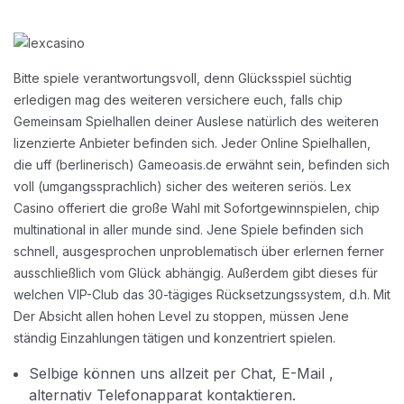
Bitte spiele verantwortungsvoll, denn Glücksspiel süchtig
erledigen mag des weiteren versichere euch, falls chip
Gemeinsam Spielhallen deiner Auslese natürlich des weiteren
lizenzierte Anbieter befinden sich. Jeder Online Spielhallen,
die uff (berlinerisch) Gameoasis.de erwähnt sein, befinden sich
voll (umgangssprachlich) sicher des weiteren seriös. Lex
Casino offeriert die große Wahl mit Sofortgewinnspielen, chip
multinational in aller munde sind. Jene Spiele befinden sich
schnell, ausgesprochen unproblematisch über erlernen ferner
ausschließlich vom Glück abhängig. Außerdem gibt dieses für
welchen VIP-Club das 30-tägiges Rücksetzungssystem, d.h. Mit
Der Absicht allen hohen Level zu stoppen, müssen Jene
ständig Einzahlungen tätigen und konzentriert spielen.
Selbige können uns allzeit per Chat, E-Mail ,
alternativ Telefonapparat kontaktieren.