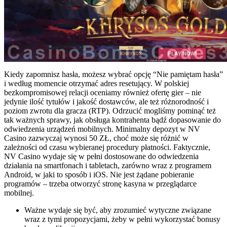
Kiedy zapomnisz hasła, możesz wybrać opcję “Nie pamiętam hasła”
i według momencie otrzymać adres resetujący. W polskiej
bezkompromisowej relacji oceniamy również ofertę gier – nie
jedynie ilość tytułów i jakość dostawców, ale też różnorodność i
poziom zwrotu dla gracza (RTP). Odrzucić mogliśmy pominąć też
tak ważnych sprawy, jak obsługa kontrahenta bądź dopasowanie do
odwiedzenia urządzeń mobilnych. Minimalny depozyt w NV
Casino zazwyczaj wynosi 50 ZŁ, choć może się różnić w
zależności od czasu wybieranej procedury płatności. Faktycznie,
NV Casino wydaje się w pełni dostosowane do odwiedzenia
działania na smartfonach i tabletach, zarówno wraz z programem
Android, w jaki to sposób i iOS. Nie jest żądane pobieranie
programów – trzeba otworzyć stronę kasyna w przeglądarce
mobilnej.
Ważne wydaje się być, aby zrozumieć wytyczne związane
wraz z tymi propozycjami, żeby w pełni wykorzystać bonusy