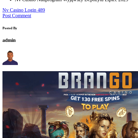
Nv Casino Login 489
Post Comment
Posted By
admin