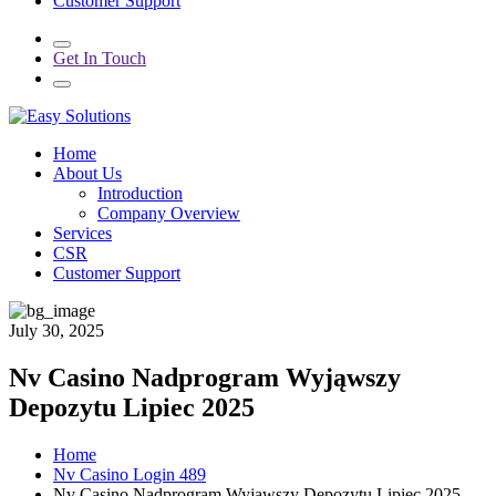
Customer Support
Get In Touch
Home
About Us
Introduction
Company Overview
Services
CSR
Customer Support
July 30, 2025
Nv Casino Nadprogram Wyjąwszy
Depozytu Lipiec 2025
Home
Nv Casino Login 489
Nv Casino Nadprogram Wyjąwszy Depozytu Lipiec 2025