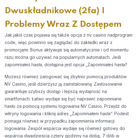
Dwuskładnikowe (2fa) I
Problemy Wraz Z Dostępem
Jak jakiś czas pojawia się także opcja z nv casino nadprogram
code, więc powinno się zaglądać do zakładki wraz z
promocjami. Bonus aktywuje się automatycznie i od momentu
razu można go używać na popularnych automatach. Jeśli
zapomniałeś hasła, dostępna jest opcja „Zapomniałeś hasła?
Możesz również zalogować się zbytnio pomocą produktów
NV Casino, jeśli dzierżysz ją zainstalowaną. Zastosowanie
gwarantuje szybszy dostęp i lepszą wydajność na
smartfonach. Łatwo wydaje się być naprawić zapomniane
hasło za pomocą systemu logowania NV Casino. Przejdź do
witryny logowania i kliknij adres „Zapomniałem hasła”. Podest
pomaga również w przypadku zapomnienia informacji
logowania. Zespół wsparcia wydaje się również gotowy do
wsparcia dwadzieścia cztery godziny na dobę, 7 dób w