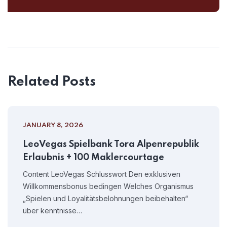
Related Posts
JANUARY 8, 2026
LeoVegas Spielbank Tora Alpenrepublik
Erlaubnis + 100 Maklercourtage
Content LeoVegas Schlusswort Den exklusiven
Willkommensbonus bedingen Welches Organismus
„Spielen und Loyalitätsbelohnungen beibehalten“
über kenntnisse…