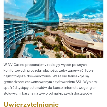
W NV Casino proponujemy rozległy wybór pewnych i
komfortowych procedur płatności, żeby zapewnić Tobie
najistotniejsze doświadczenie. Wszelkie transakcje są
gromadzone zaawansowanym szyfrowaniem SSL. Wybieraj
spośród tysięcy automatów do konsol internetowego, gier
stołowych i kasyna na żywo od najlepszych dostawców.
Uwierzytelnianie