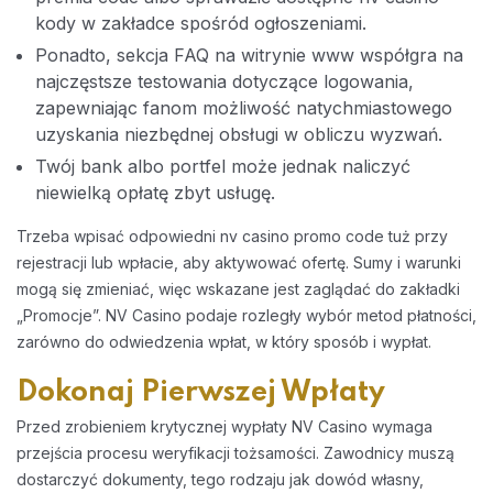
kody w zakładce spośród ogłoszeniami.
Ponadto, sekcja FAQ na witrynie www współgra na
najczęstsze testowania dotyczące logowania,
zapewniając fanom możliwość natychmiastowego
uzyskania niezbędnej obsługi w obliczu wyzwań.
Twój bank albo portfel może jednak naliczyć
niewielką opłatę zbyt usługę.
Trzeba wpisać odpowiedni nv casino promo code tuż przy
rejestracji lub wpłacie, aby aktywować ofertę. Sumy i warunki
mogą się zmieniać, więc wskazane jest zaglądać do zakładki
„Promocje”. NV Casino podaje rozległy wybór metod płatności,
zarówno do odwiedzenia wpłat, w który sposób i wypłat.
Dokonaj Pierwszej Wpłaty
Przed zrobieniem krytycznej wypłaty NV Casino wymaga
przejścia procesu weryfikacji tożsamości. Zawodnicy muszą
dostarczyć dokumenty, tego rodzaju jak dowód własny,