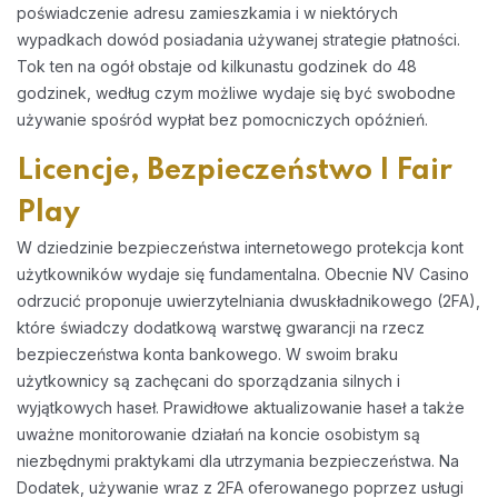
poświadczenie adresu zamieszkamia i w niektórych
wypadkach dowód posiadania używanej strategie płatności.
Tok ten na ogół obstaje od kilkunastu godzinek do 48
godzinek, według czym możliwe wydaje się być swobodne
używanie spośród wypłat bez pomocniczych opóźnień.
Licencje, Bezpieczeństwo I Fair
Play
W dziedzinie bezpieczeństwa internetowego protekcja kont
użytkowników wydaje się fundamentalna. Obecnie NV Casino
odrzucić proponuje uwierzytelniania dwuskładnikowego (2FA),
które świadczy dodatkową warstwę gwarancji na rzecz
bezpieczeństwa konta bankowego. W swoim braku
użytkownicy są zachęcani do sporządzania silnych i
wyjątkowych haseł. Prawidłowe aktualizowanie haseł a także
uważne monitorowanie działań na koncie osobistym są
niezbędnymi praktykami dla utrzymania bezpieczeństwa. Na
Dodatek, używanie wraz z 2FA oferowanego poprzez usługi