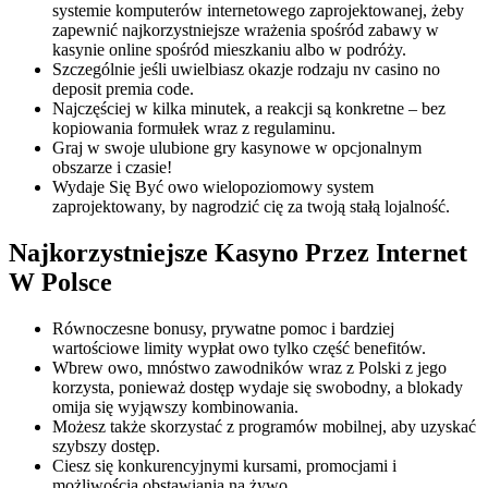
systemie komputerów internetowego zaprojektowanej, żeby
zapewnić najkorzystniejsze wrażenia spośród zabawy w
kasynie online spośród mieszkaniu albo w podróży.
Szczególnie jeśli uwielbiasz okazje rodzaju nv casino no
deposit premia code.
Najczęściej w kilka minutek, a reakcji są konkretne – bez
kopiowania formułek wraz z regulaminu.
Graj w swoje ulubione gry kasynowe w opcjonalnym
obszarze i czasie!
Wydaje Się Być owo wielopoziomowy system
zaprojektowany, by nagrodzić cię za twoją stałą lojalność.
Najkorzystniejsze Kasyno Przez Internet
W Polsce
Równoczesne bonusy, prywatne pomoc i bardziej
wartościowe limity wypłat owo tylko część benefitów.
Wbrew owo, mnóstwo zawodników wraz z Polski z jego
korzysta, ponieważ dostęp wydaje się swobodny, a blokady
omija się wyjąwszy kombinowania.
Możesz także skorzystać z programów mobilnej, aby uzyskać
szybszy dostęp.
Ciesz się konkurencyjnymi kursami, promocjami i
możliwością obstawiania na żywo.