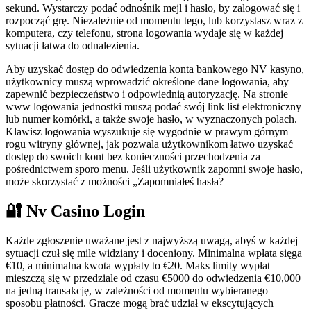
sekund. Wystarczy podać odnośnik mejl i hasło, by zalogować się i
rozpocząć grę. Niezależnie od momentu tego, lub korzystasz wraz z
komputera, czy telefonu, strona logowania wydaje się w każdej
sytuacji łatwa do odnalezienia.
Aby uzyskać dostęp do odwiedzenia konta bankowego NV kasyno,
użytkownicy muszą wprowadzić określone dane logowania, aby
zapewnić bezpieczeństwo i odpowiednią autoryzację. Na stronie
www logowania jednostki muszą podać swój link list elektroniczny
lub numer komórki, a także swoje hasło, w wyznaczonych polach.
Klawisz logowania wyszukuje się wygodnie w prawym górnym
rogu witryny głównej, jak pozwala użytkownikom łatwo uzyskać
dostęp do swoich kont bez konieczności przechodzenia za
pośrednictwem sporo menu. Jeśli użytkownik zapomni swoje hasło,
może skorzystać z możności „Zapomniałeś hasła?
🔐 Nv Casino Login
Każde zgłoszenie uważane jest z najwyższą uwagą, abyś w każdej
sytuacji czuł się mile widziany i doceniony. Minimalna wpłata sięga
€10, a minimalna kwota wypłaty to €20. Maks limity wypłat
mieszczą się w przedziale od czasu €5000 do odwiedzenia €10,000
na jedną transakcję, w zależności od momentu wybieranego
sposobu płatności. Gracze mogą brać udział w ekscytujących