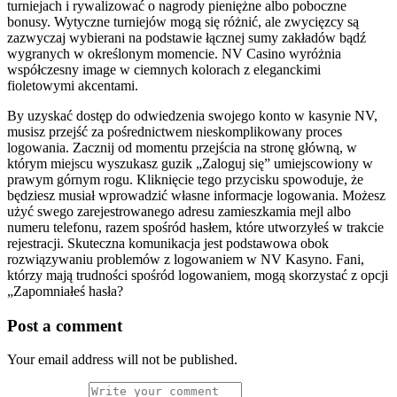
turniejach i rywalizować o nagrody pieniężne albo poboczne
bonusy. Wytyczne turniejów mogą się różnić, ale zwycięzcy są
zazwyczaj wybierani na podstawie łącznej sumy zakładów bądź
wygranych w określonym momencie. NV Casino wyróżnia
współczesny image w ciemnych kolorach z eleganckimi
fioletowymi akcentami.
By uzyskać dostęp do odwiedzenia swojego konto w kasynie NV,
musisz przejść za pośrednictwem nieskomplikowany proces
logowania. Zacznij od momentu przejścia na stronę główną, w
którym miejscu wyszukasz guzik „Zaloguj się” umiejscowiony w
prawym górnym rogu. Kliknięcie tego przycisku spowoduje, że
będziesz musiał wprowadzić własne informacje logowania. Możesz
użyć swego zarejestrowanego adresu zamieszkamia mejl albo
numeru telefonu, razem spośród hasłem, które utworzyłeś w trakcie
rejestracji. Skuteczna komunikacja jest podstawowa obok
rozwiązywaniu problemów z logowaniem w NV Kasyno. Fani,
którzy mają trudności spośród logowaniem, mogą skorzystać z opcji
„Zapomniałeś hasła?
Post a comment
Your email address will not be published.