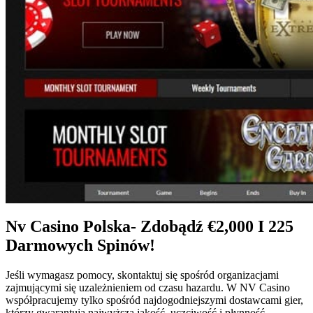
Nv Casino Polska- Zdobądź €2,000 I 225
Darmowych Spinów!
Jeśli wymagasz pomocy, skontaktuj się spośród organizacjami
zajmującymi się uzależnieniem od czasu hazardu. W NV Casino
współpracujemy tylko spośród najdogodniejszymi dostawcami gier,
którzy gwarantują najwyższą jakość, uczciwość i płynność