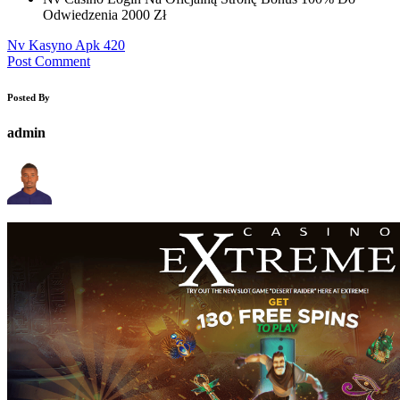
Odwiedzenia 2000 Zł
Nv Kasyno Apk 420
Post Comment
Posted By
admin