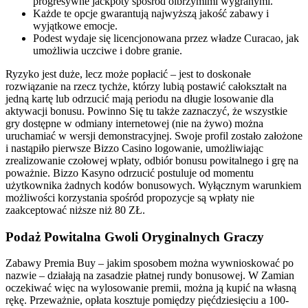
progresywne jackpoty spośród olbrzymimi wygranymi.
Każde te opcje gwarantują najwyższą jakość zabawy i
wyjątkowe emocje.
Podest wydaje się licencjonowana przez władze Curacao, jak
umożliwia uczciwe i dobre granie.
Ryzyko jest duże, lecz może popłacić – jest to doskonałe
rozwiązanie na rzecz tychże, którzy lubią postawić całokształt na
jedną kartę lub odrzucić mają periodu na długie losowanie dla
aktywacji bonusu. Powinno Się tu także zaznaczyć, że wszystkie
gry dostępne w odmiany internetowej (nie na żywo) można
uruchamiać w wersji demonstracyjnej. Swoje profil zostało założone
i nastąpiło pierwsze Bizzo Casino logowanie, umożliwiając
zrealizowanie czołowej wpłaty, odbiór bonusu powitalnego i grę na
poważnie. Bizzo Kasyno odrzucić postuluje od momentu
użytkownika żadnych kodów bonusowych. Wyłącznym warunkiem
możliwości korzystania spośród propozycje są wpłaty nie
zaakceptować niższe niż 80 ZŁ.
Podaż Powitalna Gwoli Oryginalnych Graczy
Zabawy Premia Buy – jakim sposobem można wywnioskować po
nazwie – działają na zasadzie płatnej rundy bonusowej. W Zamian
oczekiwać więc na wylosowanie premii, można ją kupić na własną
rękę. Przeważnie, opłata kosztuje pomiędzy pięćdziesięciu a 100-