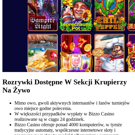
Rozrywki Dostępne W Sekcji Krupierzy
Na Żywo
Mimo owo, gwoli aktywnych internautów i fanów turniejów
owo miejsce godne polecenia.
W większości przypadków wypłaty w Bizzo Casino
realizowane są w ciągu 24 godzinek.
Bizzo Casino oferuje ponad 4000 komputerów, w tymże
tradycyjne automaty, współczesne internetowe sloty i