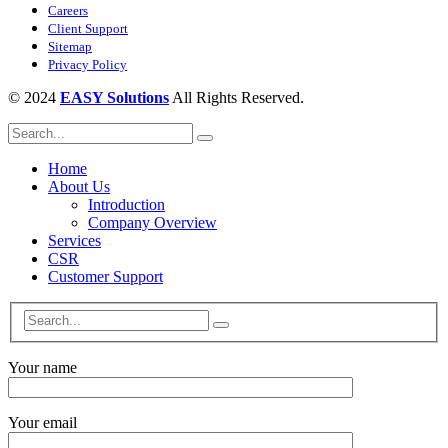
Careers
Client Support
Sitemap
Privacy Policy
© 2024
EASY Solutions
All Rights Reserved.
Home
About Us
Introduction
Company Overview
Services
CSR
Customer Support
Your name
Your email