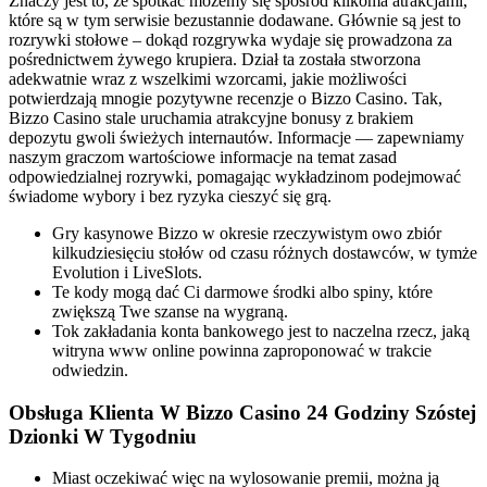
Znaczy jest to, że spotkać możemy się spośród kilkoma atrakcjami,
które są w tym serwisie bezustannie dodawane. Głównie są jest to
rozrywki stołowe – dokąd rozgrywka wydaje się prowadzona za
pośrednictwem żywego krupiera. Dział ta została stworzona
adekwatnie wraz z wszelkimi wzorcami, jakie możliwości
potwierdzają mnogie pozytywne recenzje o Bizzo Casino. Tak,
Bizzo Casino stale uruchamia atrakcyjne bonusy z brakiem
depozytu gwoli świeżych internautów. Informacje — zapewniamy
naszym graczom wartościowe informacje na temat zasad
odpowiedzialnej rozrywki, pomagając wykładzinom podejmować
świadome wybory i bez ryzyka cieszyć się grą.
Gry kasynowe Bizzo w okresie rzeczywistym owo zbiór
kilkudziesięciu stołów od czasu różnych dostawców, w tymże
Evolution i LiveSlots.
Te kody mogą dać Ci darmowe środki albo spiny, które
zwiększą Twe szanse na wygraną.
Tok zakładania konta bankowego jest to naczelna rzecz, jaką
witryna www online powinna zaproponować w trakcie
odwiedzin.
Obsługa Klienta W Bizzo Casino 24 Godziny Szóstej
Dzionki W Tygodniu
Miast oczekiwać więc na wylosowanie premii, można ją