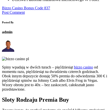
Bizzo Casino Bonus Code 837
Post Comment
Posted By
admin
Spiny wpadają w dwóch turach – pięćdziesiąt
bizzo casino
od
momentu razu, pięćdziesiąt na dwudziestu czterech godzinach.
Obok innym depozycie dostaję 50% premia do odwiedzenia 300 € i
pięćdziesiąt spinów na Johnny Cash albo Elvis Frog in Vegas.
Wzory obrotu jest to 40x – bez zaskoczeń, całokształt jasno
przedstawione.
Sloty Rodzaju Premia Buy