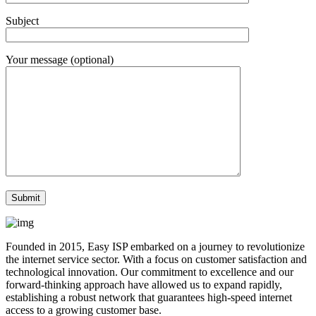
Subject
Your message (optional)
Founded in 2015, Easy ISP embarked on a journey to revolutionize
the internet service sector. With a focus on customer satisfaction and
technological innovation. Our commitment to excellence and our
forward-thinking approach have allowed us to expand rapidly,
establishing a robust network that guarantees high-speed internet
access to a growing customer base.