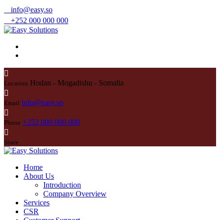
info@easy.so
+252 000 000 000
Hodan - Mogadishu - Somalia
Location
info@easy.so
Email
+252 000 000 000
Phone
Share
Home
About Us
Introduction
Company Overview
Services
CSR