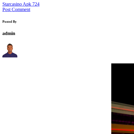
Starcasino Apk 724
Post Comment
Posted By
admin