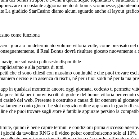
bile apprezzare un costante aggiornamento di bonus scommesse, garantend
ante La giudizio StarCasinò diamo alcuni sguardo anche al layout grafico 
esserci giocato un determinato volume vittoria volte, come precisato nel 
Conseguentemente, il Real Bonus dovrà risultare giocato nuovamente a ca
 navigtare sul vasto palinsesto disponibile.
plicissimo e alla portata di tutti.
etti che ci sono chiesti con massimo continuità e che puoi trovare esc
niera deciso e in assenza di rischi, né per i tuoi soldi né per la tua pri
’app in qualsiasi momento ancora oggi giornata, codesto ti permette vitto
 la possibilità per i nuovi iscritti di godere del bonus vittoria benvenu
i casinò del web. Presente è costruito a causa di far ottenere al giocat
 esattamente conto gioco. Le slot negozio online app sono in grado di esse
line che puoi trovare sugli store è fattibile appurare persino la compatibi
limite, quindi è bene capire termini e condizioni prima successo aderire
i giochi da tavolino RNG e il video poker contribuiscono solo al 10%.
ellente per gli appassionati vittoria gioco d’azzardo, offrendo un’esper