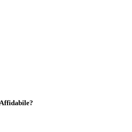
Affidabile?