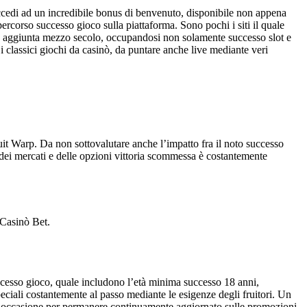
accedi ad un incredibile bonus di benvenuto, disponibile non appena
percorso successo gioco sulla piattaforma. Sono pochi i siti il quale
a in aggiunta mezzo secolo, occupandosi non solamente successo slot e
i classici giochi da casinò, da puntare anche live mediante veri
uit Warp. Da non sottovalutare anche l’impatto fra il noto successo
dei mercati e delle opzioni vittoria scommessa è costantemente
rCasinò Bet.
uccesso gioco, quale includono l’età minima successo 18 anni,
eciali costantemente al passo mediante le esigenze degli fruitori. Un
do l’occasione per permanere continuamente aggiornato sulle promozioni