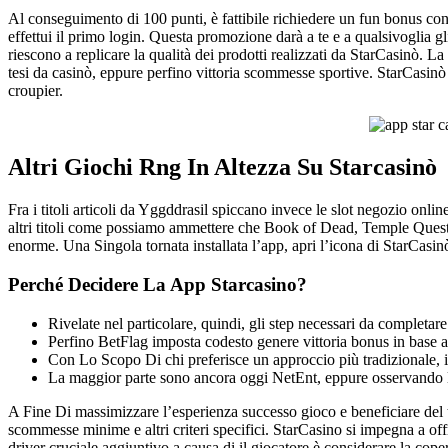
Al conseguimento di 100 punti, è fattibile richiedere un fun bonus con
effettui il primo login. Questa promozione darà a te e a qualsivoglia gl
riescono a replicare la qualità dei prodotti realizzati da StarCasinò.
tesi da casinò, eppure perfino vittoria scommesse sportive. StarCasinò 
croupier.
Altri Giochi Rng In Altezza Su Starcasinò
Fra i titoli articoli da Yggddrasil spiccano invece le slot negozio on
altri titoli come possiamo ammettere che Book of Dead, Temple Quest e
enorme. Una Singola tornata installata l’app, apri l’icona di StarCasinò
Perché Decidere La App Starcasino?
Rivelate nel particolare, quindi, gli step necessari da completar
Perfino BetFlag imposta codesto genere vittoria bonus in base a
Con Lo Scopo Di chi preferisce un approccio più tradizionale, 
La maggior parte sono ancora oggi NetEnt, eppure osservando la
A Fine Di massimizzare l’esperienza successo gioco e beneficiare del t
scommesse minime e altri criteri specifici. StarCasino si impegna a off
driver cruciale aggiuntivo a causa di il giocatore è considerare la co