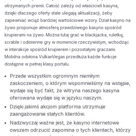
otrzymanych premii. Całość zależy od właścicieli kasyna,
dzięki dlaczego oferty stale ulegają aktualizacji, żeby
zapewniać wciąż bardziej wartościowe wzory. Dział kasyno na
żywo proponuje atmosferę prawdziwego kasyno spośród
krupierami na żywo. Można tutaj grać w blackjacka, ruletkę,
scrable i odmienne gry w momencie rzeczywistym, wchodząc
w interakcje spośród krupierem i pozostałymi graczami.
Mobilna odsłona VulkanVegas przedłuża każde funkcje
dostępne w pełnej klasy portalu.
Przede wszystkim ogromnym niemiłym
zaskoczeniem, o którym wspomnieliśmy na wstępie,
wydaje się być fakt, że witryna naszego kasyna
oferowana wydaje się w języku naszym.
Dzięki jakimś akcjom platforma utrzymuje
zaangażowanie stałych klientów.
Nadzwyczaj ważne jest, że kasyno internetowe
owszem odrzucić zapomina o tych klientach, którzy