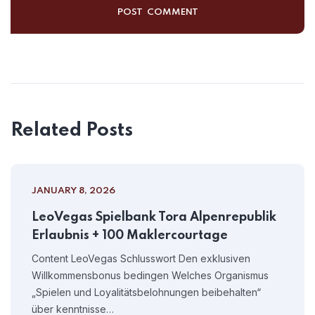
Related Posts
JANUARY 8, 2026
LeoVegas Spielbank Tora Alpenrepublik
Erlaubnis + 100 Maklercourtage
Content LeoVegas Schlusswort Den exklusiven
Willkommensbonus bedingen Welches Organismus
„Spielen und Loyalitätsbelohnungen beibehalten“
über kenntnisse…