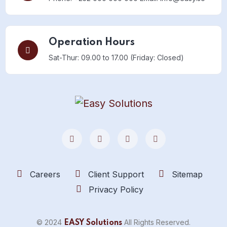
Operation Hours
Sat-Thur: 09.00 to 17.00
(Friday: Closed)
Careers
Client Support
Sitemap
Privacy Policy
© 2024
All Rights Reserved.
EASY Solutions