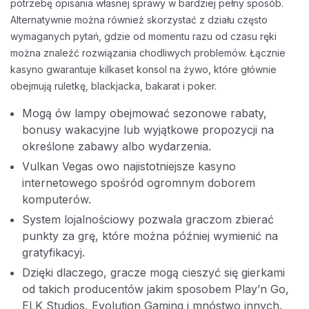
potrzebę opisania własnej sprawy w bardziej pełny sposób.
Alternatywnie można również skorzystać z działu często
wymaganych pytań, gdzie od momentu razu od czasu ręki
można znaleźć rozwiązania chodliwych problemów. Łącznie
kasyno gwarantuje kilkaset konsol na żywo, które głównie
obejmują ruletkę, blackjacka, bakarat i poker.
Mogą ów lampy obejmować sezonowe rabaty,
bonusy wakacyjne lub wyjątkowe propozycji na
określone zabawy albo wydarzenia.
Vulkan Vegas owo najistotniejsze kasyno
internetowego spośród ogromnym doborem
komputerów.
System lojalnościowy pozwala graczom zbierać
punkty za grę, które można później wymienić na
gratyfikacyj.
Dzięki dlaczego, gracze mogą cieszyć się gierkami
od takich producentów jakim sposobem Play’n Go,
ELK Studios, Evolution Gaming i mnóstwo innych.