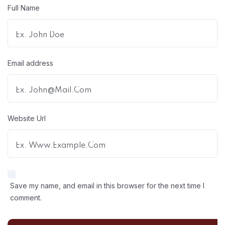
Full Name
Email address
Website Url
Save my name, and email in this browser for the next time I
comment.