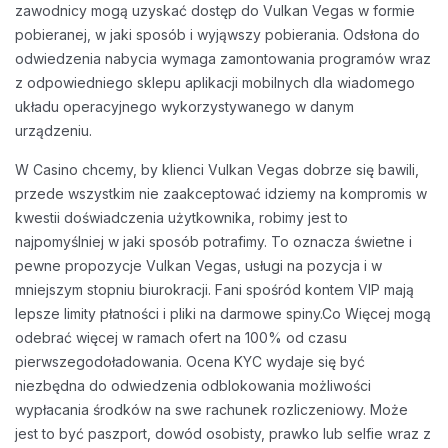
zawodnicy mogą uzyskać dostęp do Vulkan Vegas w formie
pobieranej, w jaki sposób i wyjąwszy pobierania. Odsłona do
odwiedzenia nabycia wymaga zamontowania programów wraz
z odpowiedniego sklepu aplikacji mobilnych dla wiadomego
układu operacyjnego wykorzystywanego w danym
urządzeniu.
W Casino chcemy, by klienci Vulkan Vegas dobrze się bawili,
przede wszystkim nie zaakceptować idziemy na kompromis w
kwestii doświadczenia użytkownika, robimy jest to
najpomyślniej w jaki sposób potrafimy. To oznacza świetne i
pewne propozycje Vulkan Vegas, usługi na pozycja i w
mniejszym stopniu biurokracji. Fani spośród kontem VIP mają
lepsze limity płatności i pliki na darmowe spiny.Co Więcej mogą
odebrać więcej w ramach ofert na 100% od czasu
pierwszegodoładowania. Ocena KYC wydaje się być
niezbędna do odwiedzenia odblokowania możliwości
wypłacania środków na swe rachunek rozliczeniowy. Może
jest to być paszport, dowód osobisty, prawko lub selfie wraz z