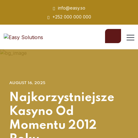
info@easy.so
+252 000 000 000
AUGUST 16, 2025
Najkorzystniejsze
Kasyno Od
Momentu 2012