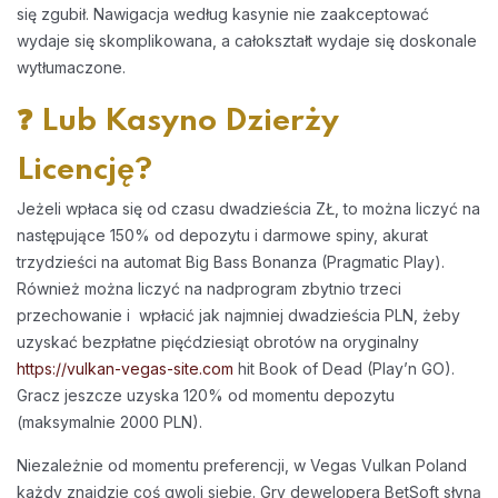
się zgubił. Nawigacja według kasynie nie zaakceptować
wydaje się skomplikowana, a całokształt wydaje się doskonale
wytłumaczone.
❓ Lub Kasyno Dzierży
Licencję?
Jeżeli wpłaca się od czasu dwadzieścia ZŁ, to można liczyć na
następujące 150% od depozytu i darmowe spiny, akurat
trzydzieści na automat Big Bass Bonanza (Pragmatic Play).
Również można liczyć na nadprogram zbytnio trzeci
przechowanie i wpłacić jak najmniej dwadzieścia PLN, żeby
uzyskać bezpłatne pięćdziesiąt obrotów na oryginalny
https://vulkan-vegas-site.com
hit Book of Dead (Play’n GO).
Gracz jeszcze uzyska 120% od momentu depozytu
(maksymalnie 2000 PLN).
Niezależnie od momentu preferencji, w Vegas Vulkan Poland
każdy znajdzie coś gwoli siebie. Gry dewelopera BetSoft słyną