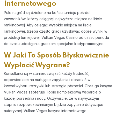
Internetowego
Pule nagród są dzielone na końcu turnieju pośród
zawodników, którzy osiągnęli najwyższe miejsca na liście
rankingowej. Aby osiągać wysokie miejsca na liście
rankingowej, trzeba często grać i uzyskiwać dobre wyniki w
produkcji turniejowej. Vulkan Vegas Casino od czasu periodu
do czasu udostępnia graczom specjalne kodypromocyjne.
W Jaki To Sposób Błyskawicznie
Wypłacić Wygrane?
Konsultanci są w stanierozwiązać każdy trudność,
odpowiedzieć na nurtujące zapytania i doradzić w
kwestiiwyboru rozrywki lub strategie płatności. Obsługa kasyna
Vulkan Vegas zaoferuje Tobie kompleksową wsparcie o
każdej porzednia i nocy. Oczywiście, że w najwyższym
stopniu rozpowszechnionym będzie zapytanie dotyczące
autoryzacji Vulkan Vegas kasyna internetowego.