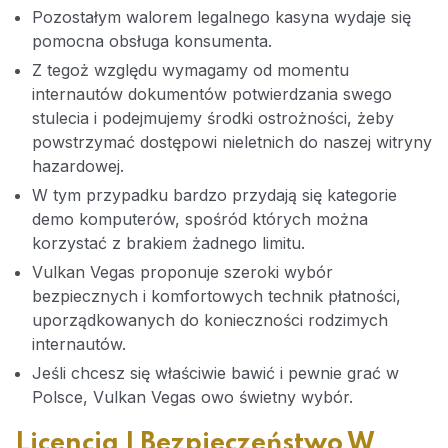
Pozostałym walorem legalnego kasyna wydaje się
pomocna obsługa konsumenta.
Z tegoż względu wymagamy od momentu
internautów dokumentów potwierdzania swego
stulecia i podejmujemy środki ostrożności, żeby
powstrzymać dostępowi nieletnich do naszej witryny
hazardowej.
W tym przypadku bardzo przydają się kategorie
demo komputerów, spośród których można
korzystać z brakiem żadnego limitu.
Vulkan Vegas proponuje szeroki wybór
bezpiecznych i komfortowych technik płatności,
uporządkowanych do konieczności rodzimych
internautów.
Jeśli chcesz się właściwie bawić i pewnie grać w
Polsce, Vulkan Vegas owo świetny wybór.
Licencja I Bezpieczeństwo W