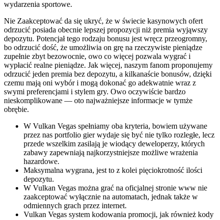
wydarzenia sportowe.
Nie Zaakceptować da się ukryć, że w świecie kasynowych ofert
odrzucić posiada obecnie lepszej propozycji niż premia wyjąwszy
depozytu. Potencjał tego rodzaju bonusu jest wręcz przeogromny,
bo odrzucić dość, że umożliwia on grę na rzeczywiste pieniądze
zupełnie zbyt bezowocnie, owo co więcej pozwala wygrać i
wypłacić realne pieniądze. Jak więcej, naszym fanom proponujemy
odrzucić jeden premia bez depozytu, a kilkanaście bonusów, dzięki
czemu mają oni wybór i mogą dokonać go adekwatnie wraz z
swymi preferencjami i stylem gry. Owo oczywiście bardzo
nieskomplikowane — oto najważniejsze informacje w tymże
obrębie.
W Vulkan Vegas spełniamy oba kryteria, bowiem używane
przez nas portfolio gier wydaje się być nie tylko rozległe, lecz
przede wszelkim zasilają je wiodący deweloperzy, których
zabawy zapewniają najkorzystniejsze możliwe wrażenia
hazardowe.
Maksymalna wygrana, jest to z kolei pięciokrotność ilości
depozytu.
W Vulkan Vegas można grać na oficjalnej stronie www nie
zaakceptować wyłącznie na automatach, jednak także w
odmiennych grach przez internet.
Vulkan Vegas system kodowania promocji, jak również kody