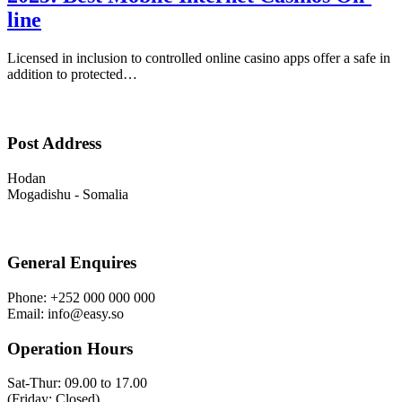
line
Licensed in inclusion to controlled online casino apps offer a safe in
addition to protected…
Post Address
Hodan
Mogadishu - Somalia
General Enquires
Phone: +252 000 000 000
Email: info@easy.so
Operation Hours
Sat-Thur: 09.00 to 17.00
(Friday: Closed)