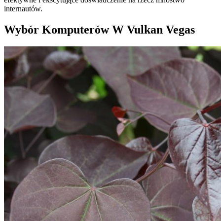
internautów.
Wybór Komputerów W Vulkan Vegas