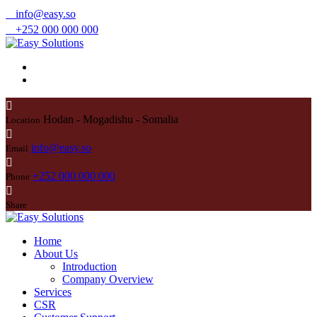
info@easy.so
+252 000 000 000
Hodan - Mogadishu - Somalia
Location
info@easy.so
Email
+252 000 000 000
Phone
Share
Home
About Us
Introduction
Company Overview
Services
CSR