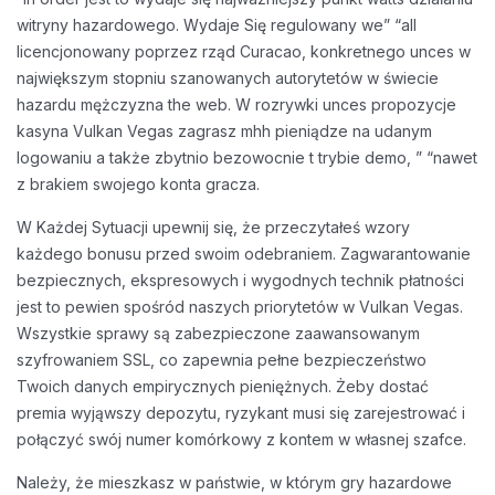
witryny hazardowego. Wydaje Się regulowany we” “all
licencjonowany poprzez rząd Curacao, konkretnego unces w
największym stopniu szanowanych autorytetów w świecie
hazardu mężczyzna the web. W rozrywki unces propozycje
kasyna Vulkan Vegas zagrasz mhh pieniądze na udanym
logowaniu a także zbytnio bezowocnie t trybie demo, ” “nawet
z brakiem swojego konta gracza.
W Każdej Sytuacji upewnij się, że przeczytałeś wzory
każdego bonusu przed swoim odebraniem. Zagwarantowanie
bezpiecznych, ekspresowych i wygodnych technik płatności
jest to pewien spośród naszych priorytetów w Vulkan Vegas.
Wszystkie sprawy są zabezpieczone zaawansowanym
szyfrowaniem SSL, co zapewnia pełne bezpieczeństwo
Twoich danych empirycznych pieniężnych. Żeby dostać
premia wyjąwszy depozytu, ryzykant musi się zarejestrować i
połączyć swój numer komórkowy z kontem w własnej szafce.
Należy, że mieszkasz w państwie, w którym gry hazardowe