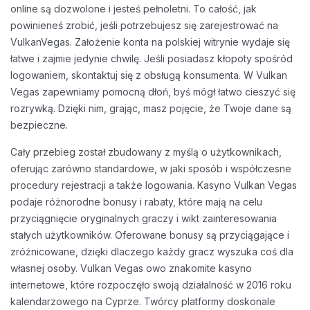
online są dozwolone i jesteś pełnoletni. To całość, jak
powinieneś zrobić, jeśli potrzebujesz się zarejestrować na
VulkanVegas. Założenie konta na polskiej witrynie wydaje się
łatwe i zajmie jedynie chwilę. Jeśli posiadasz kłopoty spośród
logowaniem, skontaktuj się z obsługą konsumenta. W Vulkan
Vegas zapewniamy pomocną dłoń, byś mógł łatwo cieszyć się
rozrywką. Dzięki nim, grając, masz pojęcie, że Twoje dane są
bezpieczne.
Cały przebieg został zbudowany z myślą o użytkownikach,
oferując zarówno standardowe, w jaki sposób i współczesne
procedury rejestracji a także logowania. Kasyno Vulkan Vegas
podaje różnorodne bonusy i rabaty, które mają na celu
przyciągnięcie oryginalnych graczy i wikt zainteresowania
stałych użytkowników. Oferowane bonusy są przyciągające i
zróżnicowane, dzięki dlaczego każdy gracz wyszuka coś dla
własnej osoby. Vulkan Vegas owo znakomite kasyno
internetowe, które rozpoczęło swoją działalność w 2016 roku
kalendarzowego na Cyprze. Twórcy platformy doskonale