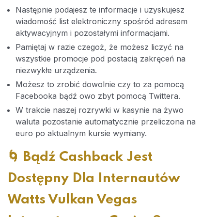
Następnie podajesz te informacje i uzyskujesz
wiadomość list elektroniczny spośród adresem
aktywacyjnym i pozostałymi informacjami.
Pamiętaj w razie czegoż, że możesz liczyć na
wszystkie promocje pod postacią zakręceń na
niezwykłe urządzenia.
Możesz to zrobić dowolnie czy to za pomocą
Facebooka bądź owo zbyt pomocą Twittera.
W trakcie naszej rozrywki w kasynie na żywo
waluta pozostanie automatycznie przeliczona na
euro po aktualnym kursie wymiany.
🌀 Bądź Cashback Jest
Dostępny Dla Internautów
Watts Vulkan Vegas