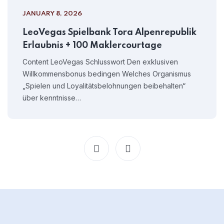
JANUARY 8, 2026
LeoVegas Spielbank Tora Alpenrepublik
Erlaubnis + 100 Maklercourtage
Content LeoVegas Schlusswort Den exklusiven
Willkommensbonus bedingen Welches Organismus
„Spielen und Loyalitätsbelohnungen beibehalten“
über kenntnisse…