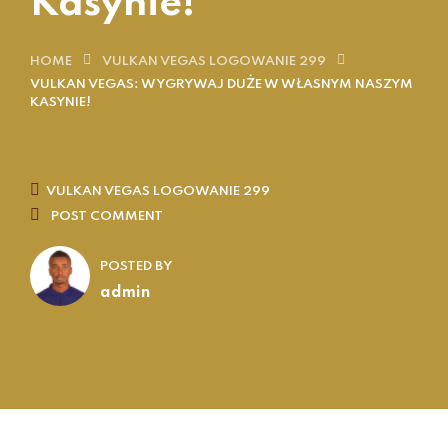
Kasynie!
HOME
VULKAN VEGAS LOGOWANIE 299
VULKAN VEGAS: WYGRYWAJ DUŻE W WŁASNYM NASZYM
KASYNIE!
VULKAN VEGAS LOGOWANIE 299
POST COMMENT
POSTED BY
admin