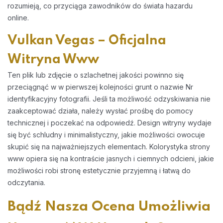
rozumieją, co przyciąga zawodników do świata hazardu
online.
Vulkan Vegas – Oficjalna
Witryna Www
Ten plik lub zdjęcie o szlachetnej jakości powinno się
przeciągnąć w w pierwszej kolejności grunt o nazwie Nr
identyfikacyjny fotografii. Jeśli ta możliwość odzyskiwania nie
zaakceptować działa, należy wysłać prośbę do pomocy
technicznej i poczekać na odpowiedź. Design witryny wydaje
się być schludny i minimalistyczny, jakie możliwości owocuje
skupić się na najważniejszych elementach. Kolorystyka strony
www opiera się na kontraście jasnych i ciemnych odcieni, jakie
możliwości robi stronę estetycznie przyjemną i łatwą do
odczytania.
Bądź Nasza Ocena Umożliwia