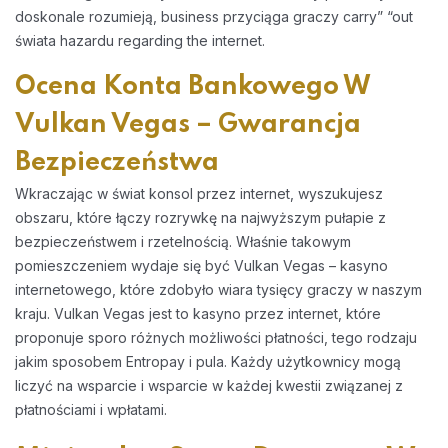
doskonale rozumieją, business przyciąga graczy carry” “out
świata hazardu regarding the internet.
Ocena Konta Bankowego W
Vulkan Vegas – Gwarancja
Bezpieczeństwa
Wkraczając w świat konsol przez internet, wyszukujesz
obszaru, które łączy rozrywkę na najwyższym pułapie z
bezpieczeństwem i rzetelnością. Właśnie takowym
pomieszczeniem wydaje się być Vulkan Vegas – kasyno
internetowego, które zdobyło wiara tysięcy graczy w naszym
kraju. Vulkan Vegas jest to kasyno przez internet, które
proponuje sporo różnych możliwości płatności, tego rodzaju
jakim sposobem Entropay i pula. Każdy użytkownicy mogą
liczyć na wsparcie i wsparcie w każdej kwestii związanej z
płatnościami i wpłatami.